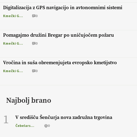
Digitalizacija z GPS navigacijo in avtonomnimi sistemi
Kmečki Glas
0
Pomagajmo družini Bregar po uničujočem požaru
Kmečki Glas
0
Vročina in suša obremenjujeta evropsko kmetijstvo
Kmečki Glas
0
Najbolj brano
1
V središču Šenčurja nova zadružna trgovina
Čebelarstvo
0