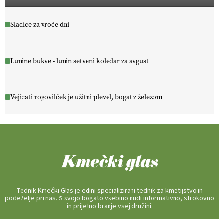
Sladice za vroče dni
Lunine bukve - lunin setveni koledar za avgust
Vejicati rogovilček je užitni plevel, bogat z železom
Tednik Kmečki Glas je edini specializirani tednik za kmetijstvo in
podeželje pri nas. S svojo bogato vsebino nudi informativno, strokovno
in prijetno branje vsej družini.