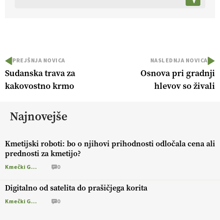
PREJŠNJA NOVICA
NASLEDNJA NOVICA
Sudanska trava za
Osnova pri gradnji
kakovostno krmo
hlevov so živali
Najnovejše
Kmetijski roboti: bo o njihovi prihodnosti odločala cena ali
prednosti za kmetijo?
Kmečki Glas
0
Digitalno od satelita do prašičjega korita
Kmečki Glas
0