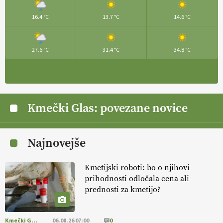
Traktor je nepogrešljiv, a tudi nevaren.
Varnost na kmetiji naj
16.4 °C
13.7 °C
14.6 °C
bo vedno na prvem mestu.
VEČ
https://t.co/RcsFHlxERk
#traktor #varnost #kmetijstvo https://t.co/L4Er80AtXS
22.07.2026
27.6 °C
31.4 °C
34.8 °C
[EKOloško = LOGIČNO
]
Za uspešno ohranjanje travišč sta ključna
kmetijstvo
in predvsem reja travojedih živali
. VEČ
https://t.co/YvDmY3UNng @EUAgri #IMCAP #CAP
https://t.co/Wz0y1nUcWl
Kmečki Glas: povezane novice
21.07.2026
Najnovejše
[EKOloško = LOGIČNO
]
Pet-nat je vse bolj priljubljeno
naravno peneče vino, tudi v Sloveniji.
VEČ
Kmetijski roboti: bo o njihovi
https://t.co/9fpqD3fCrE @EUAgri #IMCAP #CAP
https://t.co/iQ8HkdQnsD
prihodnosti odločala cena ali
prednosti za kmetijo?
20.07.2026
Kmečki Glas
06.08.26 07:00
0
[EKOloško = LOGIČNO
]
Posestvo MonteMoro – ekološka