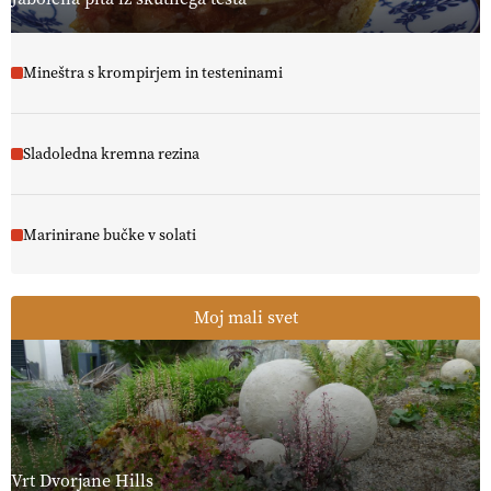
Mineštra s krompirjem in testeninami
Sladoledna kremna rezina
Marinirane bučke v solati
Moj mali svet
Vrt Dvorjane Hills