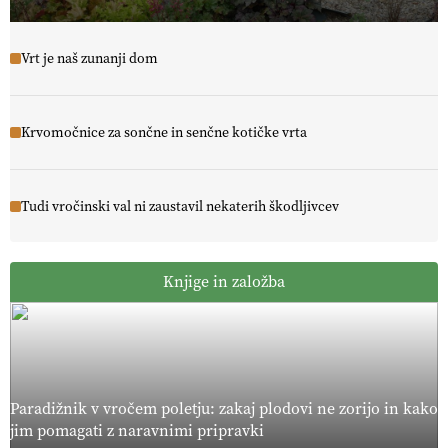
Vrt je naš zunanji dom
Krvomočnice za sončne in senčne kotičke vrta
Tudi vročinski val ni zaustavil nekaterih škodljivcev
Knjige in založba
Paradižnik v vročem poletju: zakaj plodovi ne zorijo in kako
jim pomagati z naravnimi pripravki