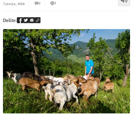
1
0
7 junija, 2016
Delite: