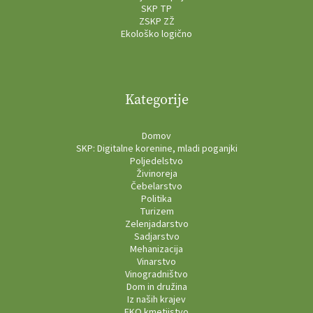
SKP TP
ZSKP ZŽ
Ekološko logično
Kategorije
Domov
SKP: Digitalne korenine, mladi poganjki
Poljedelstvo
Živinoreja
Čebelarstvo
Politika
Turizem
Zelenjadarstvo
Sadjarstvo
Mehanizacija
Vinarstvo
Vinogradništvo
Dom in družina
Iz naših krajev
EKO kmetijstvo