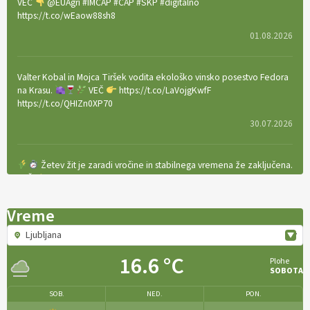
VEČ
@EUAgri #IMCAP #CAP #SKP #digitalno
https://t.co/wEaow88sh8
01.08.2026
Valter Kobal in Mojca Tiršek vodita ekološko vinsko posestvo Fedora
na Krasu.
VEČ
https://t.co/LaVojgKwfF
https://t.co/QHIZn0XP70
30.07.2026
Žetev žit je zaradi vročine in stabilnega vremena že zaključena.
VEČ
https://t.co/bBWaIz6Hhh https://t.co/TtKoOF5ENS
23.07.2026
Vreme
Ljubljana
[EKOloško = LOGIČNO
]
Ameriške borovnice so odlična izbira za
ekološko pridelavo.
VEČ
https://t.co/aPQkmLUy2j @EUAgri
16.6 °C
Plohe
#IMCAP #CAP https://t.co/tQd9tB1THk
SOBOTA
22.07.2026
SOB.
NED.
PON.