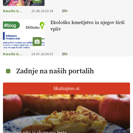
Kmečki Glas
23.06.26 13:38
0
[EKOloško = LOGIČNO
]
Ekološka vina so vse bolj iskana doma in
v tujini
. Zato je ekološka pridelava odlična priložnost za slovenske
Ekološko kmetijstvo in njegov širši
vinarje
. VEČ
https://t.co/XAe9EbeAbK @EUAgri #IMCAP #CAP
vpliv
https://t.co/01qpoeLyNP
13.07.2026
Kmečki Glas
14.07.26 20:27
0
[EKOloško = LOGIČNO
] Mladi
so ključni za prihodnost
kmetijstva in uspešno prenovo kmetij
. VEČ
https://t.co/RRn8unbwXp @EUAgri #IMCAP #CAP
Zadnje na naših portalih
https://t.co/mnLHFv2VuP
13.07.2026
Skuhajmo.si
[EKOloško = LOGIČNO
]
Ekološka reja kokoši skrbi za živali
, okolje
in kakovostna jajca
. VEČ
https://t.co/PX49GVsP1M
@EUAgri #IMCAP #CAP https://t.co/a1xatzEeid
13.07.2026
Jabolčna pita iz skutnega testa