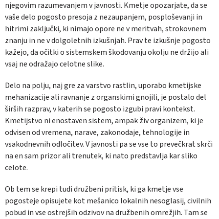
njegovim razumevanjem v javnosti. Kmetje opozarjate, da se
vaše delo pogosto presoja z nezaupanjem, posploševanji in
hitrimi zaključki, ki nimajo opore ne v meritvah, strokovnem
znanju in ne v dolgoletnih izkušnjah. Prav te izkušnje pogosto
kažejo, da očitki o sistemskem škodovanju okolju ne držijo ali
vsaj ne odražajo celotne slike.
Delo na polju, naj gre za varstvo rastlin, uporabo kmetijske
mehanizacije ali ravnanje z organskimi gnojili, je postalo del
širših razprav, v katerih se pogosto izgubi pravi kontekst.
Kmetijstvo ni enostaven sistem, ampak živ organizem, ki je
odvisen od vremena, narave, zakonodaje, tehnologije in
vsakodnevnih odločitev. V javnosti pa se vse to prevečkrat skrči
na en sam prizor ali trenutek, ki nato predstavlja kar sliko
celote.
Ob tem se krepi tudi družbeni pritisk, ki ga kmetje vse
pogosteje opisujete kot mešanico lokalnih nesoglasij, civilnih
pobud in vse ostrejših odzivov na družbenih omrežjih. Tam se