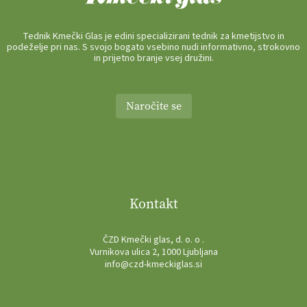
Tednik Kmečki Glas je edini specializirani tednik za kmetijstvo in
podeželje pri nas. S svojo bogato vsebino nudi informativno, strokovno
in prijetno branje vsej družini.
Naročite se
Kontakt
ČZD Kmečki glas, d. o. o .
Vurnikova ulica 2, 1000 Ljubljana
info@czd-kmeckiglas.si