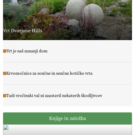
Vrt Dvorjane Hills
Vrt je naš zunanji dom
Krvomočnice za sončne in senčne kotičke vrta
Tudi vročinski val ni zaustavil nekaterih škodljivcev
Knjige in založba