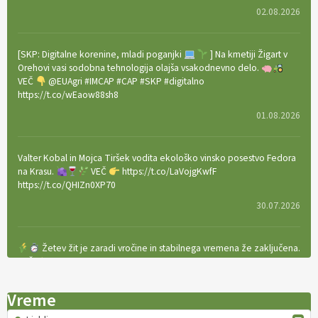
02.08.2026
[SKP: Digitalne korenine, mladi poganjki
] Na kmetiji Žigart v
Orehovi vasi sodobna tehnologija olajša vsakodnevno delo.
VEČ
@EUAgri #IMCAP #CAP #SKP #digitalno
https://t.co/wEaow88sh8
01.08.2026
Valter Kobal in Mojca Tiršek vodita ekološko vinsko posestvo Fedora
na Krasu.
VEČ
https://t.co/LaVojgKwfF
https://t.co/QHIZn0XP70
30.07.2026
Žetev žit je zaradi vročine in stabilnega vremena že zaključena.
VEČ
https://t.co/bBWaIz6Hhh https://t.co/TtKoOF5ENS
23.07.2026
Vreme