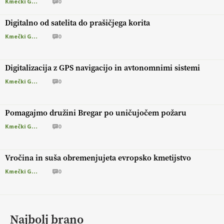
Kmečki Glas
0
Digitalno od satelita do prašičjega korita
Kmečki Glas
0
Digitalizacija z GPS navigacijo in avtonomnimi sistemi
Kmečki Glas
0
Pomagajmo družini Bregar po uničujočem požaru
Kmečki Glas
0
Vročina in suša obremenjujeta evropsko kmetijstvo
Kmečki Glas
0
Najbolj brano