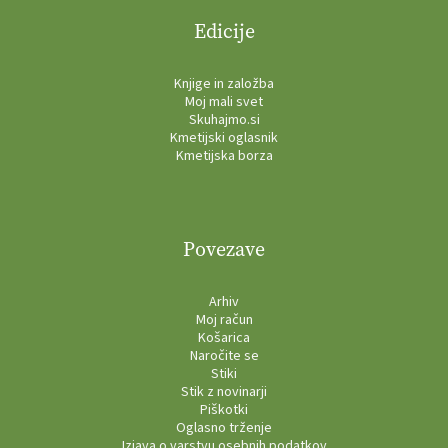
Edicije
Knjige in založba
Moj mali svet
Skuhajmo.si
Kmetijski oglasnik
Kmetijska borza
Povezave
Arhiv
Moj račun
Košarica
Naročite se
Stiki
Stik z novinarji
Piškotki
Oglasno trženje
Izjava o varstvu osebnih podatkov