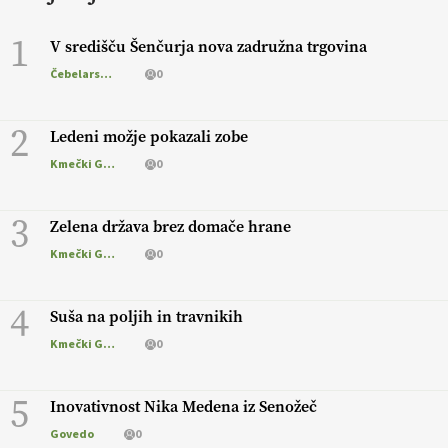
1
V središču Šenčurja nova zadružna trgovina
Čebelarstvo
0
2
Ledeni možje pokazali zobe
Kmečki Glas
0
3
Zelena država brez domače hrane
Kmečki Glas
0
4
Suša na poljih in travnikih
Kmečki Glas
0
5
Inovativnost Nika Medena iz Senožeč
Govedo
0