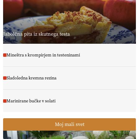
[EKOloško = LOGIČNO
]
Ekološka reja kokoši skrbi za živali
, okolje
in kakovostna jajca
. VEČ
https://t.co/PX49GVsP1M
@EUAgri #IMCAP #CAP https://t.co/a1xatzEeid
13.07.2026
Jabolčna pita iz skutnega testa
Mineštra s krompirjem in testeninami
Sladoledna kremna rezina
Marinirane bučke v solati
Moj mali svet