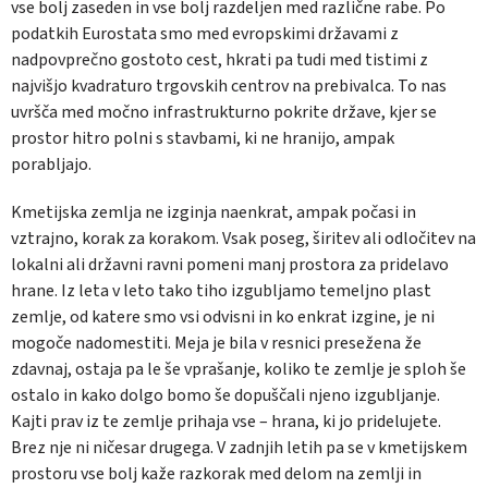
vse bolj zaseden in vse bolj razdeljen med različne rabe. Po
podatkih Eurostata smo med evropskimi državami z
nadpovprečno gostoto cest, hkrati pa tudi med tistimi z
najvišjo kvadraturo trgovskih centrov na prebivalca. To nas
uvršča med močno infrastrukturno pokrite države, kjer se
prostor hitro polni s stavbami, ki ne hranijo, ampak
porabljajo.
Kmetijska zemlja ne izginja naenkrat, ampak počasi in
vztrajno, korak za korakom. Vsak poseg, širitev ali odločitev na
lokalni ali državni ravni pomeni manj prostora za pridelavo
hrane. Iz leta v leto tako tiho izgubljamo temeljno plast
zemlje, od katere smo vsi odvisni in ko enkrat izgine, je ni
mogoče nadomestiti. Meja je bila v resnici presežena že
zdavnaj, ostaja pa le še vprašanje, koliko te zemlje je sploh še
ostalo in kako dolgo bomo še dopuščali njeno izgubljanje.
Kajti prav iz te zemlje prihaja vse – hrana, ki jo pridelujete.
Brez nje ni ničesar drugega. V zadnjih letih pa se v kmetijskem
prostoru vse bolj kaže razkorak med delom na zemlji in