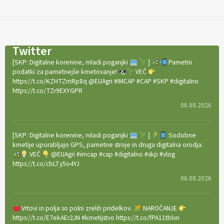
Twitter
[SKP: Digitalne korenine, mladi poganjki
]
Pametni
podatki za pametnejše kmetovanje!
VEČ
https://t.co/KZHTZmRp8q @EUAgri #IMCAP #CAP #SKP #digitalno
https://t.co/TZr9EXYGPR
06.08.2026
[SKP: Digitalne korenine, mladi poganjki
]
Sodobne
kmetije uporabljajo GPS, pametne stroje in druga digitalna orodja.
VEČ
@EUAgri #imcap #cap #digitalno #skp #vlog
https://t.co/cbLTy5o4YJ
06.08.2026
Vrtovi in polja so polni zrelih pridelkov.
NAROČANJE
https://t.co/E7ekAEr2JN #kmetijstvo https://t.co/fPA11tblvn