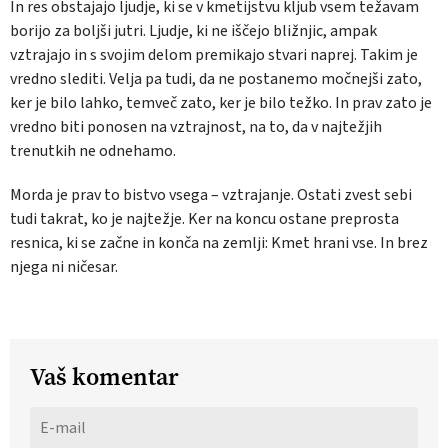
In res obstajajo ljudje, ki se v kmetijstvu kljub vsem težavam
borijo za boljši jutri. Ljudje, ki ne iščejo bližnjic, ampak
vztrajajo in s svojim delom premikajo stvari naprej. Takim je
vredno slediti. Velja pa tudi, da ne postanemo močnejši zato,
ker je bilo lahko, temveč zato, ker je bilo težko. In prav zato je
vredno biti ponosen na vztrajnost, na to, da v najtežjih
trenutkih ne odnehamo.
Morda je prav to bistvo vsega – vztrajanje. Ostati zvest sebi
tudi takrat, ko je najtežje. Ker na koncu ostane preprosta
resnica, ki se začne in konča na zemlji: Kmet hrani vse. In brez
njega ni ničesar.
Vaš komentar