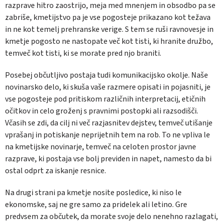
razprave hitro zaostrijo, meja med mnenjem in obsodbo pa se
zabriše, kmetijstvo pa je vse pogosteje prikazano kot težava
in ne kot temelj prehranske verige. S tem se ruši ravnovesje in
kmetje pogosto ne nastopate več kot tisti, ki hranite družbo,
temveč kot tisti, ki se morate pred njo braniti.
Posebej občutljivo postaja tudi komunikacijsko okolje. Naše
novinarsko delo, ki skuša vaše razmere opisati in pojasniti, je
vse pogosteje pod pritiskom različnih interpretacij, etičnih
očitkov in celo groženj s pravnimi postopki ali razsodišči.
Včasih se zdi, da cilj ni več razjasnitev dejstev, temveč utišanje
vprašanj in potiskanje neprijetnih tem na rob. To ne vpliva le
na kmetijske novinarje, temveč na celoten prostor javne
razprave, ki postaja vse bolj previden in napet, namesto da bi
ostal odprt za iskanje resnice.
Na drugi strani pa kmetje nosite posledice, ki niso le
ekonomske, saj ne gre samo za pridelek ali letino. Gre
predvsem za občutek, da morate svoje delo nenehno razlagati,