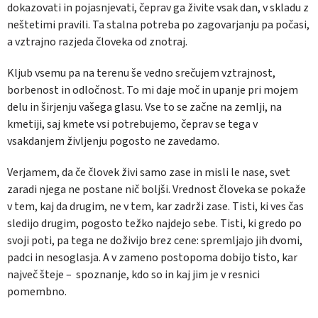
dokazovati in pojasnjevati, čeprav ga živite vsak dan, v skladu z
neštetimi pravili. Ta stalna potreba po zagovarjanju pa počasi,
a vztrajno razjeda človeka od znotraj.
Kljub vsemu pa na terenu še vedno srečujem vztrajnost,
borbenost in odločnost. To mi daje moč in upanje pri mojem
delu in širjenju vašega glasu. Vse to se začne na zemlji, na
kmetiji, saj kmete vsi potrebujemo, čeprav se tega v
vsakdanjem življenju pogosto ne zavedamo.
Verjamem, da če človek živi samo zase in misli le nase, svet
zaradi njega ne postane nič boljši. Vrednost človeka se pokaže
v tem, kaj da drugim, ne v tem, kar zadrži zase. Tisti, ki ves čas
sledijo drugim, pogosto težko najdejo sebe. Tisti, ki gredo po
svoji poti, pa tega ne doživijo brez cene: spremljajo jih dvomi,
padci in nesoglasja. A v zameno postopoma dobijo tisto, kar
največ šteje – spoznanje, kdo so in kaj jim je v resnici
pomembno.