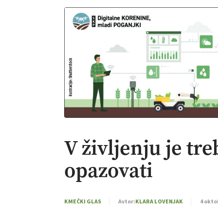
V življenju je tre
opazovati
KMEČKI GLAS
Avtor:
KLARA LOVENJAK
4 okto