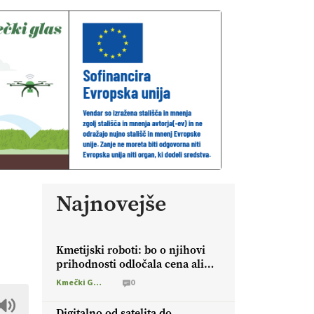
Najnovejše
Kmetijski roboti: bo o njihovi
prihodnosti odločala cena ali
prednosti za kmetijo?
Kmečki Glas
0
Digitalno od satelita do