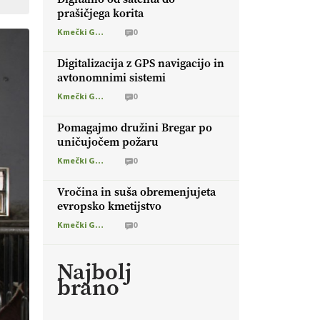
prašičjega korita
Kmečki Glas
0
Digitalizacija z GPS navigacijo in
avtonomnimi sistemi
Kmečki Glas
0
Pomagajmo družini Bregar po
uničujočem požaru
Kmečki Glas
0
Vročina in suša obremenjujeta
evropsko kmetijstvo
Kmečki Glas
0
Najbolj
brano