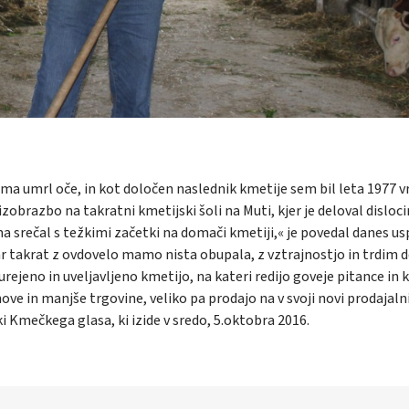
oma umrl oče, in kot določen naslednik kmetije sem bil leta 1977 v
zobrazbo na takratni kmetijski šoli na Muti, kjer je deloval disloc
a srečal s težkimi začetki na domači kmetiji,« je povedal danes u
ar takrat z ovdovelo mamo nista obupala, z vztrajnostjo in trdim
rejeno in uveljavljeno kmetijo, na kateri redijo goveje pitance in 
nove in manjše trgovine, veliko pa prodajo na v svoji novi prodajaln
ki Kmečkega glasa, ki izide v sredo, 5.oktobra 2016.