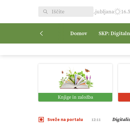
Ljubljana
16.
Domov
SKP: Digital
Vrt Dvor
08:50
Kmetijsk
07:00
Digitaln
01:38
Knjige in založba
Digitali
12:11
Sveže na portalu
Pomagaj
09:09