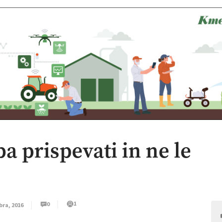
ba prispevati in ne le
1
0
bra, 2016