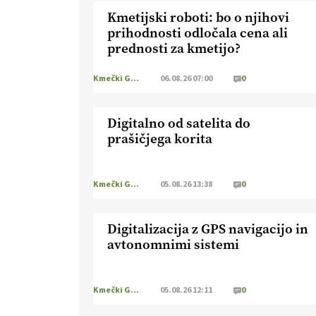
Kmetijski roboti: bo o njihovi
prihodnosti odločala cena ali
prednosti za kmetijo?
Kmečki Glas
06.08.26 07:00
0
Digitalno od satelita do
prašičjega korita
Kmečki Glas
05.08.26 13:38
0
Digitalizacija z GPS navigacijo in
avtonomnimi sistemi
Kmečki Glas
05.08.26 12:11
0