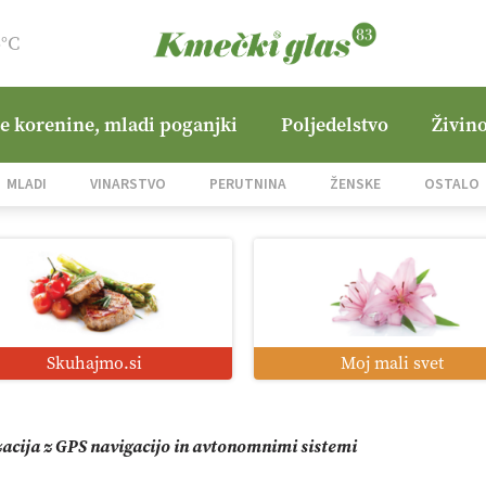
5°C
ne korenine, mladi poganjki
Poljedelstvo
Živino
jane Hills
MLADI
VINARSTVO
PERUTNINA
ŽENSKE
OSTALO
i roboti: bo o njihovi prihodnosti odločala cena ali prednosti z
o od satelita do prašičjega korita
Skuhajmo.si
Moj mali svet
zacija z GPS navigacijo in avtonomnimi sistemi
mo družini Bregar po uničujočem požaru