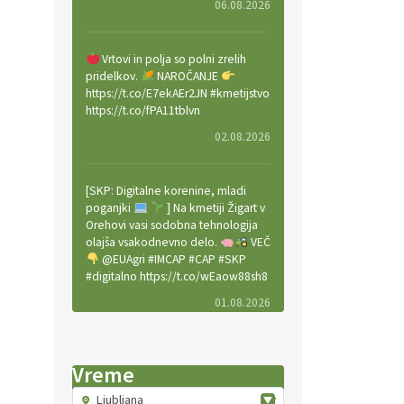
06.08.2026
Vrtovi in polja so polni zrelih
pridelkov.
NAROČANJE
https://t.co/E7ekAEr2JN #kmetijstvo
https://t.co/fPA11tblvn
02.08.2026
[SKP: Digitalne korenine, mladi
poganjki
] Na kmetiji Žigart v
Orehovi vasi sodobna tehnologija
olajša vsakodnevno delo.
VEČ
@EUAgri #IMCAP #CAP #SKP
#digitalno https://t.co/wEaow88sh8
01.08.2026
Valter Kobal in Mojca Tiršek vodita
Vreme
ekološko vinsko posestvo Fedora
na Krasu.
VEČ
Ljubljana