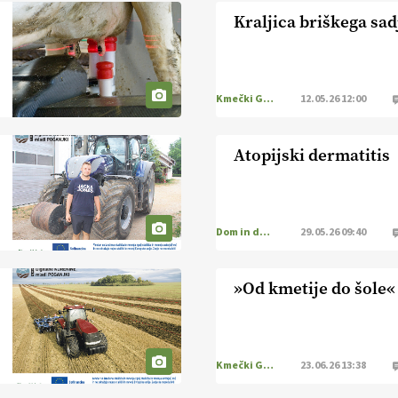
Kraljica briškega sad
Kmečki Glas
12.05.26 12:00
Atopijski dermatitis
Dom in družina
29.05.26 09:40
»Od kmetije do šole«
Kmečki Glas
23.06.26 13:38