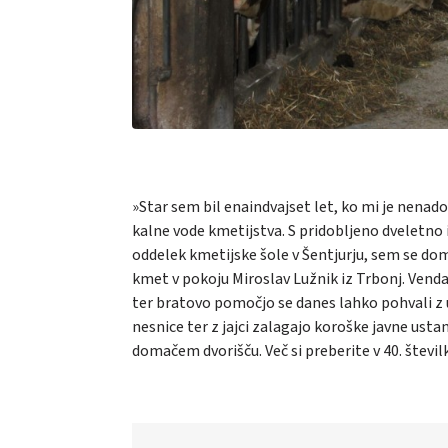
»Star sem bil enaindvajset let, ko mi je nenad
kalne vode kmetijstva. S pridobljeno dveletno i
oddelek kmetijske šole v Šentjurju, sem se dom
kmet v pokoju Miroslav Lužnik iz Trbonj. Vend
ter bratovo pomočjo se danes lahko pohvali z u
nesnice ter z jajci zalagajo koroške javne usta
domačem dvorišču. Več si preberite v 40. števil