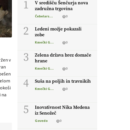
1
V središču Šenčurja nova
zadružna trgovina
Čebelarstvo
0
2
Ledeni možje pokazali
zobe
Kmečki Glas
0
3
Zelena država brez domače
ržen v
hrane
iran
Kmečki Glas
0
spešen
4
 delom
Suša na poljih in travnikih
kokoši
Kmečki Glas
0
i na
5
Inovativnost Nika Medena
iz Senožeč
Govedo
0