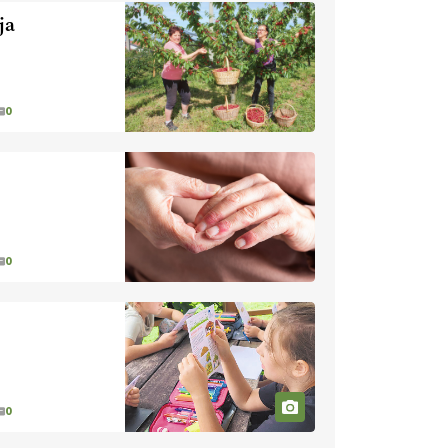
nevaren.
Varnost na kmetiji naj
ja
bo vedno na prvem mestu.
VEČ
https://t.co/RcsFHlxERk
#traktor #varnost #kmetijstvo
https://t.co/L4Er80AtXS
0
22.07.2026
[EKOloško = LOGIČNO
]
Za
uspešno ohranjanje travišč sta
ključna kmetijstvo
in predvsem
reja travojedih živali
. VEČ
https://t.co/YvDmY3UNng @EUAgri
0
#IMCAP #CAP
https://t.co/Wz0y1nUcWl
21.07.2026
[EKOloško = LOGIČNO
]
Pet-nat je vse bolj priljubljeno
0
naravno peneče vino, tudi v
Sloveniji.
VEČ