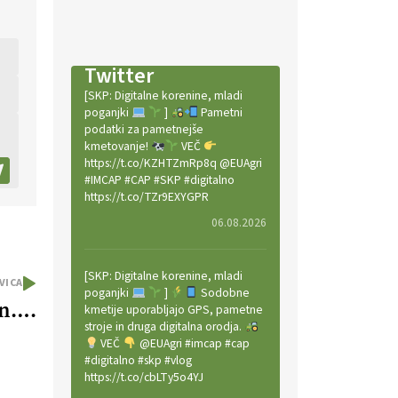
Twitter
[SKP: Digitalne korenine, mladi
poganjki
]
Pametni
podatki za pametnejše
kmetovanje!
VEČ
https://t.co/KZHTZmRp8q @EUAgri
#IMCAP #CAP #SKP #digitalno
https://t.co/TZr9EXYGPR
06.08.2026
[SKP: Digitalne korenine, mladi
VICA
poganjki
]
Sodobne
in….
kmetije uporabljajo GPS, pametne
stroje in druga digitalna orodja.
VEČ
@EUAgri #imcap #cap
#digitalno #skp #vlog
https://t.co/cbLTy5o4YJ