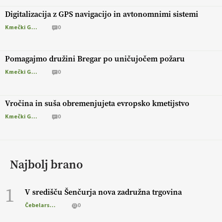
Digitalizacija z GPS navigacijo in avtonomnimi sistemi
Kmečki Glas
0
Pomagajmo družini Bregar po uničujočem požaru
Kmečki Glas
0
Vročina in suša obremenjujeta evropsko kmetijstvo
Kmečki Glas
0
Najbolj brano
1
V središču Šenčurja nova zadružna trgovina
Čebelarstvo
0