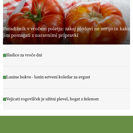
Paradižnik v vročem poletju: zakaj plodovi ne zorijo in kako
jim pomagati z naravnimi pripravki
Sladice za vroče dni
Lunine bukve - lunin setveni koledar za avgust
Vejicati rogovilček je užitni plevel, bogat z železom