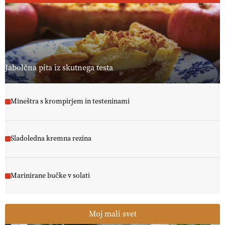
Jabolčna pita iz skutnega testa
Mineštra s krompirjem in testeninami
Sladoledna kremna rezina
Marinirane bučke v solati
Moj mali svet