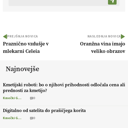
PREJŠNJA NOVICA
NASLEDNJA NOVICA
Praznično vzdušje v
Oranžna vina imajo
mlekarni Celeia
veliko obrazov
Najnovejše
Kmetijski roboti: bo o njihovi prihodnosti odločala cena ali
prednosti za kmetijo?
Kmečki Glas
0
Digitalno od satelita do prašičjega korita
Kmečki Glas
0