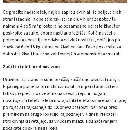
Če gradite nadstrešek, naj bo zaprt z dveh ali še bolje, s treh
strani (zadnja in obe stranski stranici). V njem zagotovite
najmanj 4 do 5 m² prostora na posamezno odraslo žival ter
poskrbite za suho, dobro nastlano ležišče. Količina stelje
potrebnega nastilja je odvisna od vlažnosti tal, običajno pa
znaša od 6 do 15 kg slame na žival na dan. Tako poskrbite za
dobrobit živali tudi v najzahtevnejših vremenskih razmerah.
Zaščita telet pred mrazom
Pravilno nastlano in suho ležišče, zaščiteno pred vetrom, je
ključnega pomena pri nizkih zimskih temperaturah. S tem
lahko preprečimo ozebline na ušesih, repu in nogah
novorojenih telet. Teleta
morajo biti teleta označena čim prej
po rojstvu (najkasneje do 20. dneva starosti) oziroma pred
premikom na drugo lokacijo najpozneje v 7 dneh
. Nekateri
strokovnjaki svetujejo, da v hudem mrazu z označevanjem
počakate do skrajnega roka.