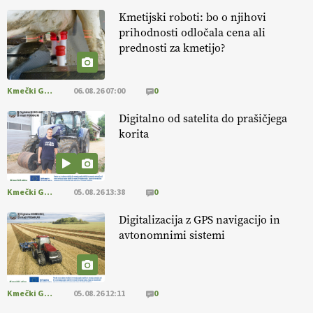
13.07.2026
Kmetijski roboti: bo o njihovi
prihodnosti odločala cena ali
[EKOloško = LOGIČNO
]
Na kmetiji Polone Ratajc je pridelava
prednosti za kmetijo?
aronije
v dobrem desetletju zrasla v uspešno kmetijsko in
podjetniško zgodbo.
VEČ
https://t.co/EulJoSBYMi @EUAgri
#IMCAP #CAP https://t.co/xp1oihBDaJ
Kmečki Glas
06.08.26 07:00
0
13.07.2026
Digitalno od satelita do prašičjega
korita
[EKOloško = LOGIČNO
]
Ekološka vina so vse bolj iskana doma in
v tujini
. Zato je ekološka pridelava odlična priložnost za slovenske
vinarje
. VEČ
https://t.co/XAe9EbeAbK @EUAgri #IMCAP #CAP
https://t.co/01qpoeLyNP
Kmečki Glas
05.08.26 13:38
0
13.07.2026
Digitalizacija z GPS navigacijo in
avtonomnimi sistemi
[EKOloško = LOGIČNO
] Mladi
so ključni za prihodnost
kmetijstva in uspešno prenovo kmetij
. VEČ
https://t.co/RRn8unbwXp @EUAgri #IMCAP #CAP
https://t.co/mnLHFv2VuP
Kmečki Glas
05.08.26 12:11
0
13.07.2026