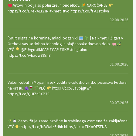
Vrtovi in polja so polni zrelih pridelkov.
NAROČANJE
https://t.co/E7ekAEr2JN #kmetijstvo https://t.co/fPA11tblvn
02.08.2026
[SKP: Digitalne korenine, mladi poganjki
] Na kmetiji Žigart v
Orehovi vasi sodobna tehnologija olajša vsakodnevno delo.
VEČ
@EUAgri #IMCAP #CAP #SKP #digitalno
https://t.co/wEaow88sh8
01.08.2026
Valter Kobal in Mojca Tiršek vodita ekološko vinsko posestvo Fedora
na Krasu.
VEČ
https://t.co/LaVojgKwfF
https://t.co/QHIZn0XP70
30.07.2026
Žetev žit je zaradi vročine in stabilnega vremena že zaključena.
VEČ
https://t.co/bBWaIz6Hhh https://t.co/TtKoOF5ENS
23.07.2026