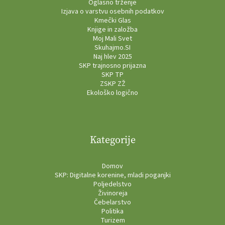
Oglasno trženje
Izjava o varstvu osebnih podatkov
Kmečki Glas
Knjige in založba
Moj Mali Svet
Skuhajmo.SI
Naj hlev 2025
SKP trajnosno prijazna
SKP TP
ZSKP ZŽ
Ekološko logično
Kategorije
Domov
SKP: Digitalne korenine, mladi poganjki
Poljedelstvo
Živinoreja
Čebelarstvo
Politika
Turizem