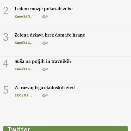
2
Ledeni možje pokazali zobe
Kmečki Glas
0
3
Zelena država brez domače hrane
Kmečki Glas
0
4
Suša na poljih in travnikih
Kmečki Glas
0
5
Za razvoj trga ekoloških živil
EKOLOŠKO LOGIČNO
0
Twitter