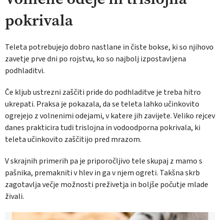
pokrivala
Teleta potrebujejo dobro nastlane in čiste bokse, ki so njihovo
zavetje prve dni po rojstvu, ko so najbolj izpostavljena
podhladitvi.
Če kljub ustrezni zaščiti pride do podhladitve je treba hitro
ukrepati. Praksa je pokazala, da se teleta lahko učinkovito
ogrejejo z volnenimi odejami, v katere jih zavijete. Veliko rejcev
danes prakticira tudi trislojna in vodoodporna pokrivala, ki
teleta učinkovito zaščitijo pred mrazom.
V skrajnih primerih pa je priporočljivo tele skupaj z mamo s
pašnika, premakniti v hlev in ga v njem ogreti. Takšna skrb
zagotavlja večje možnosti preživetja in boljše počutje mlade
živali.