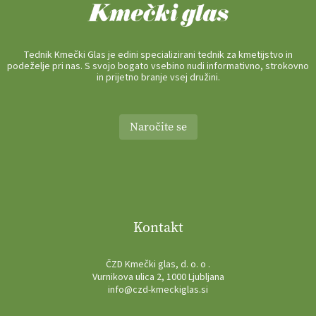
Tednik Kmečki Glas je edini specializirani tednik za kmetijstvo in
podeželje pri nas. S svojo bogato vsebino nudi informativno, strokovno
in prijetno branje vsej družini.
Naročite se
Kontakt
ČZD Kmečki glas, d. o. o .
Vurnikova ulica 2, 1000 Ljubljana
info@czd-kmeckiglas.si