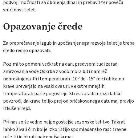
podvoji možnosti za obolenja dihal in prebavil ter poveča
smrtnost telet.
Opazovanje črede
Za preprečevanje izgub in upočasnjenega razvoja telet je treba
čredo redno opazovati.
Pozimi to pomeni večkrat na dan, predvsem tudi zaradi
zmrzovanja vode Oskrba z vodo mora biti namreč
neprekinjena. Pri temperaturah -10º do -15° rejci običajno
krave preverjajo na vsaki dve uri, v ekstremnejših
temperaturah pa še pogosteje. Stres zaradi mraza lahko
povzroči, da krave telijo prej od pričakovanega datuma, pravijo
izkušeni rejci.
Pri nas so še vedno najpogostejše sezonske telitve. Takrat
lahko živali čim bolje izkoristijo spomladansko rast travne
ruše, ki je hkrati najcenejša krma.