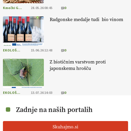
Kmečki Glas
28.05.26 08:45
0
Radgonske medalje tudi bio vinom
EKOLOŠKO LOGIČNO
15.06.26 12:48
0
Z biotičnim varstvom proti
japonskemu hrošču
EKOLOŠKO LOGIČNO
13.07.26 14:03
0
Zadnje na naših portalih
Skuhajmo.si