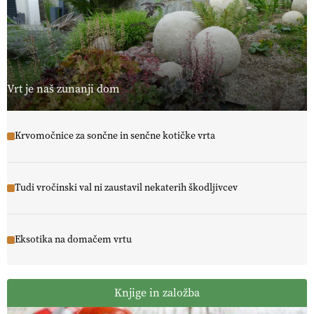
Vrt je naš zunanji dom
Krvomočnice za sončne in senčne kotičke vrta
Tudi vročinski val ni zaustavil nekaterih škodljivcev
Eksotika na domačem vrtu
Knjige in založba