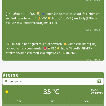
[EKOloško = LOGIČNO
]
Ameriške borovnice so odlična izbira za
ekološko pridelavo.
VEČ
https://t.co/aPQkmLUy2j @EUAgri
#IMCAP #CAP https://t.co/tQd9tB1THk
22.07.2026
Traktor je nepogrešljiv, a tudi nevaren.
Varnost na kmetiji naj
bo vedno na prvem mestu.
VEČ
https://t.co/RcsFHlxERk
#traktor #varnost #kmetijstvo https://t.co/L4Er80AtXS
22.07.2026
Vreme
[EKOloško = LOGIČNO
]
Za uspešno ohranjanje travišč sta ključna
kmetijstvo
in predvsem reja travojedih živali
. VEČ
Ljubljana
https://t.co/YvDmY3UNng @EUAgri #IMCAP #CAP
https://t.co/Wz0y1nUcWl
35 °C
Plohe
ČETRTEK
21.07.2026
ČET.
PET.
SOB.