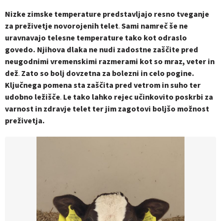
Nizke zimske temperature predstavljajo resno tveganje
za preživetje novorojenih telet
.
Sami namreč še ne
uravnavajo telesne temperature tako kot odraslo
govedo. Njihova dlaka ne nudi zadostne zaščite pred
neugodnimi vremenskimi razmerami kot so mraz, veter in
dež
.
Zato so bolj dovzetna za bolezni in celo pogine.
Ključnega pomena sta zaščita pred vetrom in suho ter
udobno ležišče
.
Le tako lahko rejec učinkovito poskrbi za
varnost in zdravje telet ter jim zagotovi boljšo možnost
preživetja.