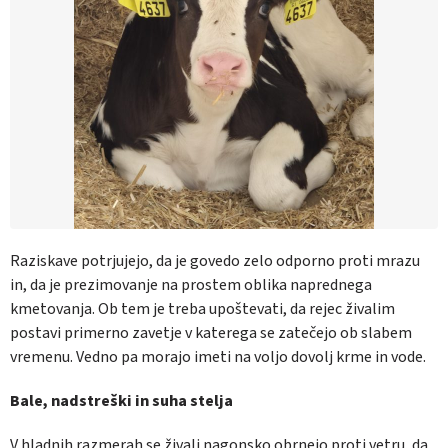
Raziskave potrjujejo, da je govedo zelo odporno proti mrazu
in, da je prezimovanje na prostem oblika naprednega
kmetovanja. Ob tem je treba upoštevati, da rejec živalim
postavi primerno zavetje v katerega se zatečejo ob slabem
vremenu. Vedno pa morajo imeti na voljo dovolj krme in vode.
Bale, nadstreški in suha stelja
V hladnih razmerah se živali nagonsko obrnejo proti vetru, da