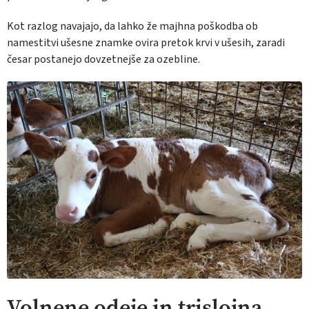
Kot razlog navajajo, da lahko že majhna poškodba ob
namestitvi ušesne znamke ovira pretok krvi v ušesih, zaradi
česar postanejo dovzetnejše za ozebline.
Volnene odeje in trislojna