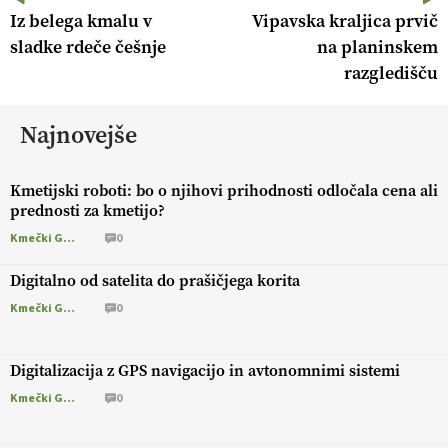
Iz belega kmalu v
Vipavska kraljica prvič
sladke rdeče češnje
na planinskem
razgledišču
Najnovejše
Kmetijski roboti: bo o njihovi prihodnosti odločala cena ali
prednosti za kmetijo?
Kmečki Glas
0
Digitalno od satelita do prašičjega korita
Kmečki Glas
0
Digitalizacija z GPS navigacijo in avtonomnimi sistemi
Kmečki Glas
0