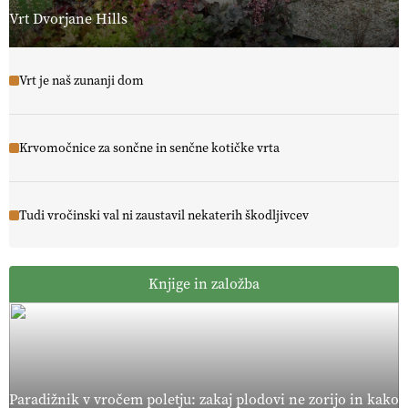
Vrt Dvorjane Hills
Vrt je naš zunanji dom
Krvomočnice za sončne in senčne kotičke vrta
Tudi vročinski val ni zaustavil nekaterih škodljivcev
Knjige in založba
Paradižnik v vročem poletju: zakaj plodovi ne zorijo in kako