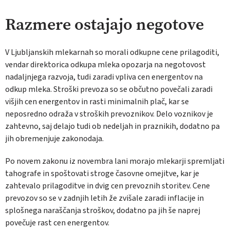
Razmere ostajajo negotove
V Ljubljanskih mlekarnah so morali odkupne cene prilagoditi,
vendar direktorica odkupa mleka opozarja na negotovost
nadaljnjega razvoja, tudi zaradi vpliva cen energentov na
odkup mleka. Stroški prevoza so se občutno povečali zaradi
višjih cen energentov in rasti minimalnih plač, kar se
neposredno odraža v stroških prevoznikov. Delo voznikov je
zahtevno, saj delajo tudi ob nedeljah in praznikih, dodatno pa
jih obremenjuje zakonodaja.
Po novem zakonu iz novembra lani morajo mlekarji spremljati
tahografe in spoštovati stroge časovne omejitve, kar je
zahtevalo prilagoditve in dvig cen prevoznih storitev. Cene
prevozov so se v zadnjih letih že zvišale zaradi inflacije in
splošnega naraščanja stroškov, dodatno pa jih še naprej
povečuje rast cen energentov.