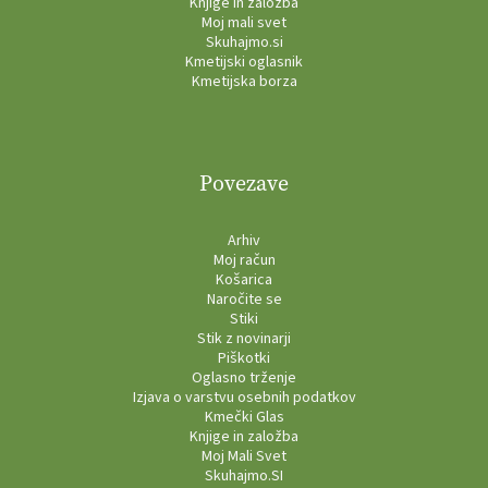
Knjige in založba
Moj mali svet
Skuhajmo.si
Kmetijski oglasnik
Kmetijska borza
Povezave
Arhiv
Moj račun
Košarica
Naročite se
Stiki
Stik z novinarji
Piškotki
Oglasno trženje
Izjava o varstvu osebnih podatkov
Kmečki Glas
Knjige in založba
Moj Mali Svet
Skuhajmo.SI