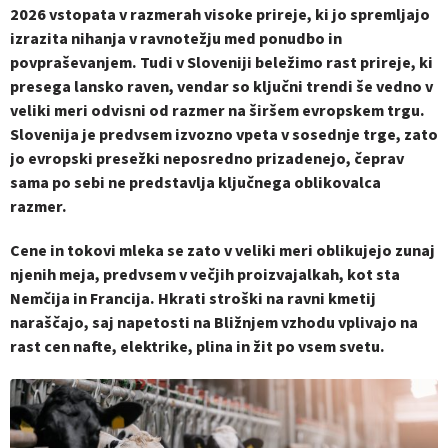
2026 vstopata v razmerah visoke prireje, ki jo spremljajo
izrazita nihanja v ravnotežju med ponudbo in
povpraševanjem. Tudi v Sloveniji beležimo rast prireje, ki
presega lansko raven, vendar so ključni trendi še vedno v
veliki meri odvisni od razmer na širšem evropskem trgu.
Slovenija je predvsem izvozno vpeta v sosednje trge, zato
jo evropski presežki neposredno prizadenejo, čeprav
sama po sebi ne predstavlja ključnega oblikovalca
razmer.
Cene in tokovi mleka se zato v veliki meri oblikujejo zunaj
njenih meja, predvsem v večjih proizvajalkah, kot sta
Nemčija in Francija. Hkrati stroški na ravni kmetij
naraščajo, saj napetosti na Bližnjem vzhodu vplivajo na
rast cen nafte, elektrike, plina in žit po vsem svetu.