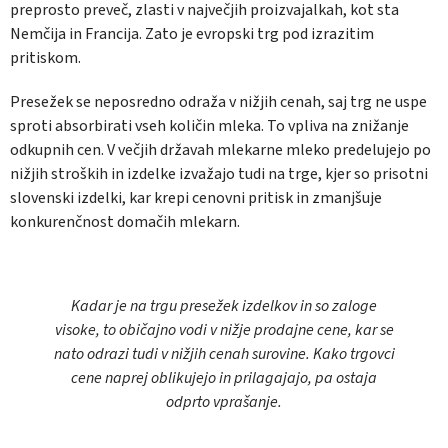
preprosto preveč, zlasti v največjih proizvajalkah, kot sta
Nemčija in Francija. Zato je evropski trg pod izrazitim
pritiskom.
Presežek se neposredno odraža v nižjih cenah, saj trg ne uspe
sproti absorbirati vseh količin mleka. To vpliva na znižanje
odkupnih cen. V večjih državah mlekarne mleko predelujejo po
nižjih stroških in izdelke izvažajo tudi na trge, kjer so prisotni
slovenski izdelki, kar krepi cenovni pritisk in zmanjšuje
konkurenčnost domačih mlekarn.
Kadar je na trgu presežek izdelkov in so zaloge
visoke, to običajno vodi v nižje prodajne cene, kar se
nato odrazi tudi v nižjih cenah surovine. Kako trgovci
cene naprej oblikujejo in prilagajajo, pa ostaja
odprto vprašanje.