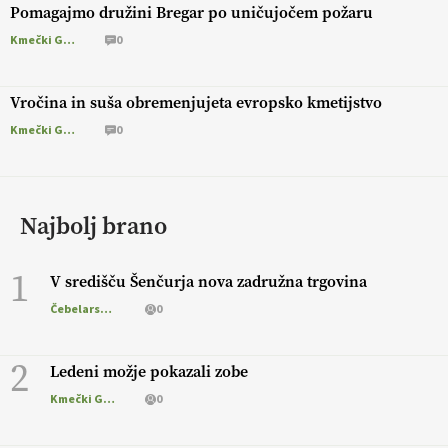
Pomagajmo družini Bregar po uničujočem požaru
Kmečki Glas
0
Vročina in suša obremenjujeta evropsko kmetijstvo
Kmečki Glas
0
Najbolj brano
1
V središču Šenčurja nova zadružna trgovina
Čebelarstvo
0
2
Ledeni možje pokazali zobe
Kmečki Glas
0