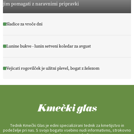
jim pomagati z naravnimi pripravki
Sladice za vroče dni
Lunine bukve - lunin setveni koledar za avgust
Vejicati rogovilček je užitni plevel, bogat z železom
Tednik Kmečki Glas je edini specializirani tednik za kmetijstvo in
podeželje pri nas. S svojo bogato vsebino nudi informativno, strokovno