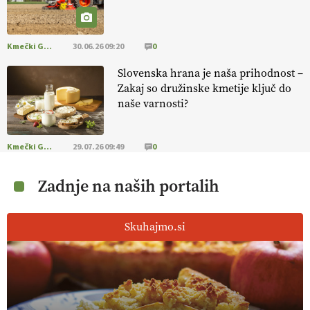
Kmečki Glas
30.06.26 09:20
0
Slovenska hrana je naša prihodnost –
Zakaj so družinske kmetije ključ do
naše varnosti?
Kmečki Glas
29.07.26 09:49
0
Zadnje na naših portalih
Skuhajmo.si