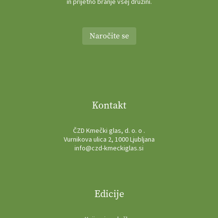
in prijetno branje vsej družini.
Naročite se
Kontakt
ČZD Kmečki glas, d. o. o .
Vurnikova ulica 2, 1000 Ljubljana
info@czd-kmeckiglas.si
Edicije