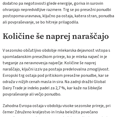
dodatno pa negotovosti glede energije, goriva in surovin
ohranjajo nepredvidljive razmere. Trg se po presežni ponudbi
postopoma uravnava, ključno pa ostaja, katera stran, ponudba
ali povpraševanje, se bo hitreje prilagodila.
Količine še naprej naraščajo
V sezonsko občutljivo obdobje mlekarska dejavnost vstopa s
spomladanskim presežkom prireje, ko je mleka največ in je
tveganje za neravnovesja največje. Količine še naprej
naraščajo, ključni izziv pa postaja predelovalna zmogljivost.
Evropski trg ostaja pod pritiskom presežne ponudbe, kar se
odraža v nižjih cenah masla in sira. Na zadnji dražbi
Global
Dairy Trade
je indeks padel za 2,7 %, kar kaže na šibkejše
povpraševanje ali večjo ponudbo.
Zahodna Evropa ostaja v obdobju visoke sezonske prireje, pri
čemer Združeno kraljestvo in Irska beležita povečano