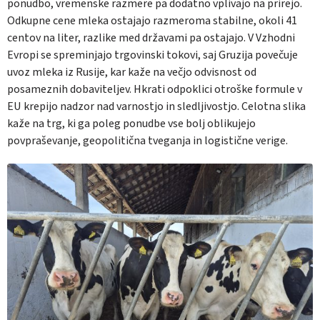
ponudbo, vremenske razmere pa dodatno vplivajo na prirejo.
Odkupne cene mleka ostajajo razmeroma stabilne, okoli 41
centov na liter, razlike med državami pa ostajajo. V Vzhodni
Evropi se spreminjajo trgovinski tokovi, saj Gruzija povečuje
uvoz mleka iz Rusije, kar kaže na večjo odvisnost od
posameznih dobaviteljev. Hkrati odpoklici otroške formule v
EU krepijo nadzor nad varnostjo in sledljivostjo. Celotna slika
kaže na trg, ki ga poleg ponudbe vse bolj oblikujejo
povpraševanje, geopolitična tveganja in logistične verige.