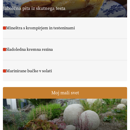
Jabolčna pita iz skutnega testa
Mineštra s krompirjem in testeninami
Sladoledna kremna rezina
Marinirane bučke v solati
Moj mali svet