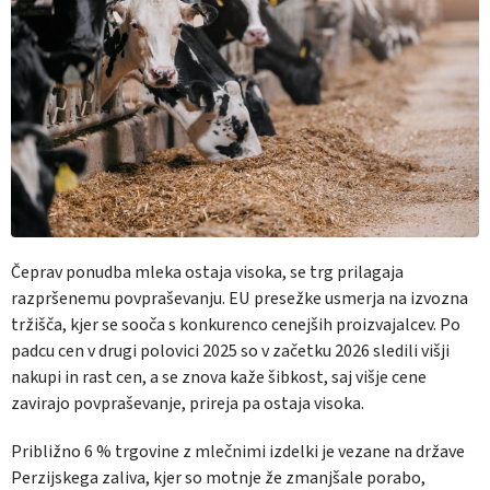
Čeprav ponudba mleka ostaja visoka, se trg prilagaja
razpršenemu povpraševanju. EU presežke usmerja na izvozna
tržišča, kjer se sooča s konkurenco cenejših proizvajalcev. Po
padcu cen v drugi polovici 2025 so v začetku 2026 sledili višji
nakupi in rast cen, a se znova kaže šibkost, saj višje cene
zavirajo povpraševanje, prireja pa ostaja visoka.
Približno 6 % trgovine z mlečnimi izdelki je vezane na države
Perzijskega zaliva, kjer so motnje že zmanjšale porabo,