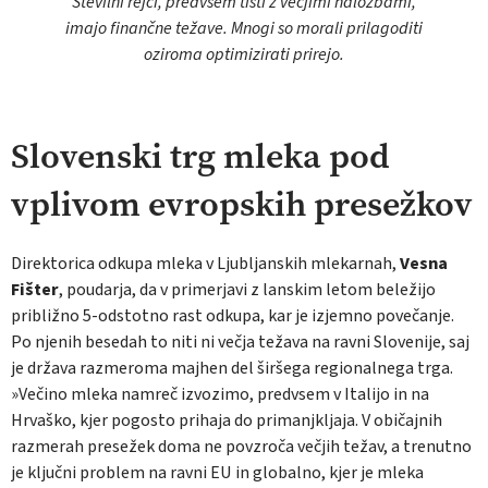
Številni rejci, predvsem tisti z večjimi naložbami,
imajo finančne težave. Mnogi so morali prilagoditi
oziroma optimizirati prirejo.
Slovenski trg mleka pod
vplivom evropskih presežkov
Direktorica odkupa mleka v Ljubljanskih mlekarnah,
Vesna
Fišter
, poudarja, da v primerjavi z lanskim letom beležijo
približno 5-odstotno rast odkupa, kar je izjemno povečanje.
Po njenih besedah to niti ni večja težava na ravni Slovenije, saj
je država razmeroma majhen del širšega regionalnega trga.
»Večino mleka namreč izvozimo, predvsem v Italijo in na
Hrvaško, kjer pogosto prihaja do primanjkljaja. V običajnih
razmerah presežek doma ne povzroča večjih težav, a trenutno
je ključni problem na ravni EU in globalno, kjer je mleka