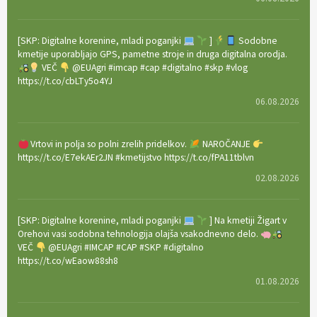
[SKP: Digitalne korenine, mladi poganjki
]
Sodobne
kmetije uporabljajo GPS, pametne stroje in druga digitalna orodja.
VEČ
@EUAgri #imcap #cap #digitalno #skp #vlog
https://t.co/cbLTy5o4YJ
06.08.2026
Vrtovi in polja so polni zrelih pridelkov.
NAROČANJE
https://t.co/E7ekAEr2JN #kmetijstvo https://t.co/fPA11tblvn
02.08.2026
[SKP: Digitalne korenine, mladi poganjki
] Na kmetiji Žigart v
Orehovi vasi sodobna tehnologija olajša vsakodnevno delo.
VEČ
@EUAgri #IMCAP #CAP #SKP #digitalno
https://t.co/wEaow88sh8
01.08.2026