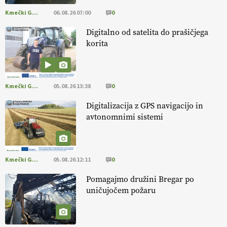
@EUAgri #imcap #cap #blog https://t.co/2sllAmcKwG
Kmečki Glas
06.08.26 07:00
0
14.07.2026
Digitalno od satelita do prašičjega
korita
[EKOloško = LOGIČNO
]
Kakovostna ekološka semena in
prilagojene sorte
so temelj uspešne ekološke pridelave.
VEČ
https://t.co/OQSsax7l8V @EUAgri #IMCAP #CAP
https://t.co/PAL0zlhVia
Kmečki Glas
05.08.26 13:38
0
13.07.2026
Digitalizacija z GPS navigacijo in
avtonomnimi sistemi
[EKOloško = LOGIČNO
]
Na kmetiji Polone Ratajc je pridelava
aronije
v dobrem desetletju zrasla v uspešno kmetijsko in
podjetniško zgodbo.
VEČ
https://t.co/EulJoSBYMi @EUAgri
#IMCAP #CAP https://t.co/xp1oihBDaJ
Kmečki Glas
05.08.26 12:11
0
13.07.2026
Pomagajmo družini Bregar po
uničujočem požaru
[EKOloško = LOGIČNO
]
Ekološka vina so vse bolj iskana doma in
v tujini
. Zato je ekološka pridelava odlična priložnost za slovenske
vinarje
. VEČ
https://t.co/XAe9EbeAbK @EUAgri #IMCAP #CAP