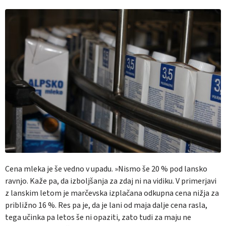
Cena mleka je še vedno v upadu. »Nismo še 20 % pod lansko
ravnjo. Kaže pa, da izboljšanja za zdaj ni na vidiku. V primerjavi
z lanskim letom je marčevska izplačana odkupna cena nižja za
približno 16 %. Res pa je, da je lani od maja dalje cena rasla,
tega učinka pa letos še ni opaziti, zato tudi za maju ne