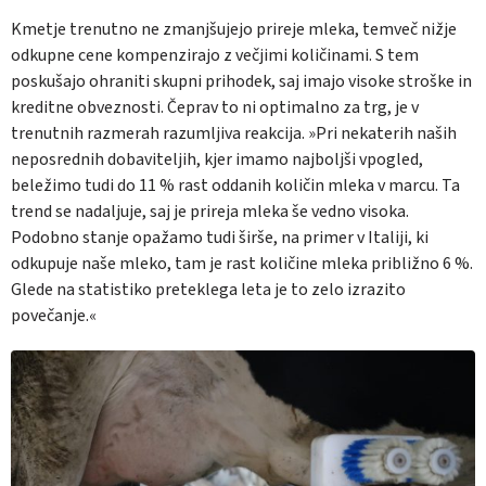
Kmetje trenutno ne zmanjšujejo prireje mleka, temveč nižje
odkupne cene kompenzirajo z večjimi količinami. S tem
poskušajo ohraniti skupni prihodek, saj imajo visoke stroške in
kreditne obveznosti. Čeprav to ni optimalno za trg, je v
trenutnih razmerah razumljiva reakcija. »Pri nekaterih naših
neposrednih dobaviteljih, kjer imamo najboljši vpogled,
beležimo tudi do 11 % rast oddanih količin mleka v marcu. Ta
trend se nadaljuje, saj je prireja mleka še vedno visoka.
Podobno stanje opažamo tudi širše, na primer v Italiji, ki
odkupuje naše mleko, tam je rast količine mleka približno 6 %.
Glede na statistiko preteklega leta je to zelo izrazito
povečanje.«