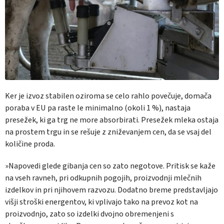
Ker je izvoz stabilen oziroma se celo rahlo povečuje, domača
poraba v EU pa raste le minimalno (okoli 1 %), nastaja
presežek, ki ga trg ne more absorbirati. Presežek mleka ostaja
na prostem trgu in se rešuje z zniževanjem cen, da se vsaj del
količine proda.
»Napovedi glede gibanja cen so zato negotove. Pritisk se kaže
na vseh ravneh, pri odkupnih pogojih, proizvodnji mlečnih
izdelkov in pri njihovem razvozu. Dodatno breme predstavljajo
višji stroški energentov, ki vplivajo tako na prevoz kot na
proizvodnjo, zato so izdelki dvojno obremenjeni s