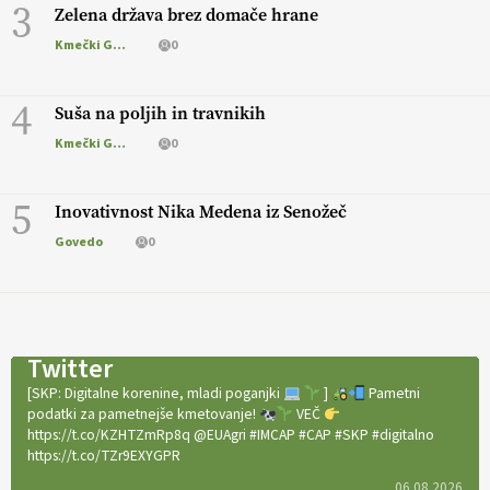
3
Zelena država brez domače hrane
Kmečki Glas
0
4
Suša na poljih in travnikih
Kmečki Glas
0
5
Inovativnost Nika Medena iz Senožeč
Govedo
0
Twitter
[SKP: Digitalne korenine, mladi poganjki
]
Pametni
podatki za pametnejše kmetovanje!
VEČ
https://t.co/KZHTZmRp8q @EUAgri #IMCAP #CAP #SKP #digitalno
https://t.co/TZr9EXYGPR
06.08.2026