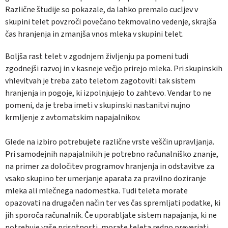
Različne študije so pokazale, da lahko premalo cucljev v
skupini telet povzroči povečano tekmovalno vedenje, skrajša
čas hranjenja in zmanjša vnos mleka v skupini telet.
Boljša rast telet v zgodnjem življenju pa pomeni tudi
zgodnejši razvoj in v kasneje večjo prirejo mleka. Pri skupinskih
vhlevitvah je treba zato teletom zagotoviti tak sistem
hranjenja in pogoje, ki izpolnjujejo to zahtevo. Vendar to ne
pomeni, da je treba imeti v skupinski nastanitvi nujno
krmljenje z avtomatskim napajalnikov.
Glede na izbiro potrebujete različne vrste veščin upravljanja.
Pri samodejnih napajalnikih je potrebno računalniško znanje,
na primer za določitev programov hranjenja in odstavitve za
vsako skupino ter umerjanje aparata za pravilno doziranje
mleka ali mlečnega nadomestka. Tudi teleta morate
opazovati na drugačen način ter ves čas spremljati podatke, ki
jih sporoča računalnik. Če uporabljate sistem napajanja, ki ne
potrebuje vaše prisotnosti, morate teleta redno preverjati