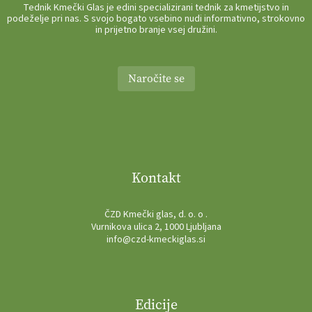
Tednik Kmečki Glas je edini specializirani tednik za kmetijstvo in
podeželje pri nas. S svojo bogato vsebino nudi informativno, strokovno
in prijetno branje vsej družini.
Naročite se
Kontakt
ČZD Kmečki glas, d. o. o .
Vurnikova ulica 2, 1000 Ljubljana
info@czd-kmeckiglas.si
Edicije