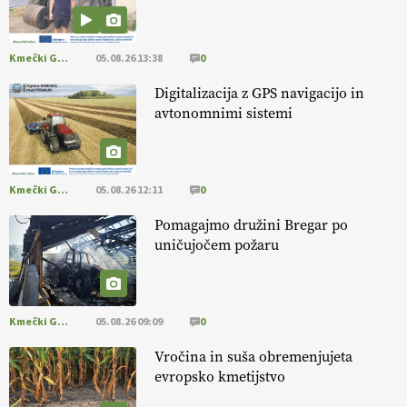
aronije
v dobrem desetletju zrasla v uspešno kmetijsko in
podjetniško zgodbo.
VEČ
https://t.co/EulJoSBYMi @EUAgri
#IMCAP #CAP https://t.co/xp1oihBDaJ
Kmečki Glas
05.08.26 13:38
0
13.07.2026
Digitalizacija z GPS navigacijo in
avtonomnimi sistemi
[EKOloško = LOGIČNO
]
Ekološka vina so vse bolj iskana doma in
v tujini
. Zato je ekološka pridelava odlična priložnost za slovenske
vinarje
. VEČ
https://t.co/XAe9EbeAbK @EUAgri #IMCAP #CAP
https://t.co/01qpoeLyNP
Kmečki Glas
05.08.26 12:11
0
13.07.2026
Pomagajmo družini Bregar po
uničujočem požaru
[EKOloško = LOGIČNO
] Mladi
so ključni za prihodnost
kmetijstva in uspešno prenovo kmetij
. VEČ
https://t.co/RRn8unbwXp @EUAgri #IMCAP #CAP
https://t.co/mnLHFv2VuP
Kmečki Glas
05.08.26 09:09
0
13.07.2026
Vročina in suša obremenjujeta
evropsko kmetijstvo
[EKOloško = LOGIČNO
]
Ekološka reja kokoši skrbi za živali