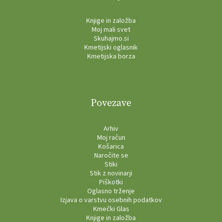
Knjige in založba
Moj mali svet
Skuhajmo.si
Kmetijski oglasnik
Kmetijska borza
Povezave
Arhiv
Moj račun
Košarica
Naročite se
Stiki
Stik z novinarji
Piškotki
Oglasno trženje
Izjava o varstvu osebnih podatkov
Kmečki Glas
Knjige in založba