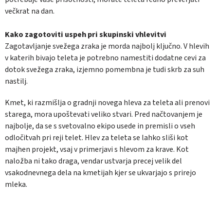
večkrat na dan.
Kako zagotoviti uspeh pri skupinski vhlevitvi
Zagotavljanje svežega zraka je morda najbolj ključno. V hlevih
v katerih bivajo teleta je potrebno namestiti dodatne cevi za
dotok svežega zraka, izjemno pomembna je tudi skrb za suh
nastilj.
Kmet, ki razmišlja o gradnji novega hleva za teleta ali prenovi
starega, mora upoštevati veliko stvari. Pred načtovanjem je
najbolje, da se s svetovalno ekipo usede in premisli o vseh
odločitvah pri reji telet. Hlev za teleta se lahko sliši kot
majhen projekt, vsaj v primerjavi s hlevom za krave. Kot
naložba ni tako draga, vendar ustvarja precej velik del
vsakodnevnega dela na kmetijah kjer se ukvarjajo s prirejo
mleka.