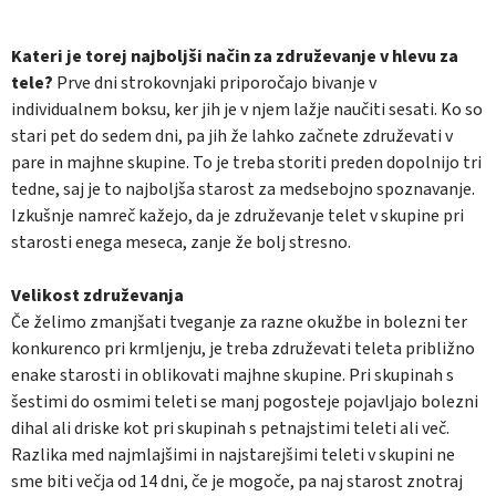
Kateri je torej najboljši način za združevanje v hlevu za
tele?
Prve dni strokovnjaki priporočajo bivanje v
individualnem boksu, ker jih je v njem lažje naučiti sesati. Ko so
stari pet do sedem dni, pa jih že lahko začnete združevati v
pare in majhne skupine. To je treba storiti preden dopolnijo tri
tedne, saj je to najboljša starost za medsebojno spoznavanje.
Izkušnje namreč kažejo, da je združevanje telet v skupine pri
starosti enega meseca, zanje že bolj stresno.
Velikost združevanja
Če želimo zmanjšati tveganje za razne okužbe in bolezni ter
konkurenco pri krmljenju, je treba združevati teleta približno
enake starosti in oblikovati majhne skupine. Pri skupinah s
šestimi do osmimi teleti se manj pogosteje pojavljajo bolezni
dihal ali driske kot pri skupinah s petnajstimi teleti ali več.
Razlika med najmlajšimi in najstarejšimi teleti v skupini ne
sme biti večja od 14 dni, če je mogoče, pa naj starost znotraj