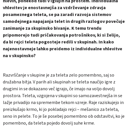
hlevih, ponekod tudi v iglujih na prostem. Individualna
vhlevitev je enostavnejša za vzdrževanje zdravja
posameznega teleta, se pa zaradi razvoja sistemov
samodejnega napajanja telet in drugih razlogov povečuje
zanimanje za skupinsko bivanje. K temu trendu
pripomorejo tudi pričakovanja potrošnikov, ki si želijo,
da bi rejci teleta pogosteje redili v skupinah. In kako
najenostavneje lahko preidemo iz individualne vhlevitve
na v skupinsko?
Razvrščanje v skupine je za teleta zelo pomembno, saj so
družabna bitja. V parih ali skupinah se teleta naučijo igre z
drugimi in se dokazano več igrajo, če imajo na voljo dovolj
prostora. Teleta, vzgojena v skupini so samozavestnejša in se
lažje privadijo na spremembe tekom vzreje. Raje raziskujejo in
preizkušajo krmo, ki jo pokladajo rejci – mešanico za teleta,
seno in pelete. To je še posebej pomembno ob odstavitvi, ko je
pomembno, da teleta pojedo dovolj suhe krme.