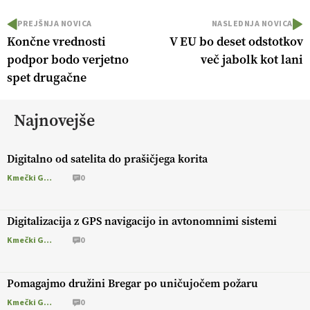
PREJŠNJA NOVICA
NASLEDNJA NOVICA
Končne vrednosti
V EU bo deset odstotkov
podpor bodo verjetno
več jabolk kot lani
spet drugačne
Najnovejše
Digitalno od satelita do prašičjega korita
Kmečki Glas
0
Digitalizacija z GPS navigacijo in avtonomnimi sistemi
Kmečki Glas
0
Pomagajmo družini Bregar po uničujočem požaru
Kmečki Glas
0