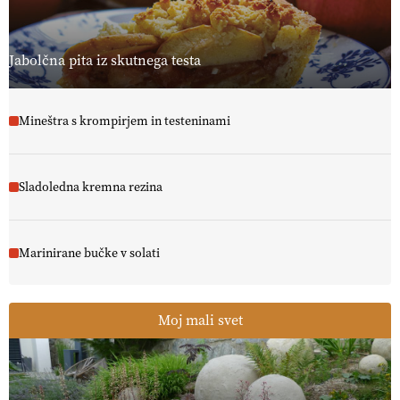
Jabolčna pita iz skutnega testa
Mineštra s krompirjem in testeninami
Sladoledna kremna rezina
Marinirane bučke v solati
Moj mali svet