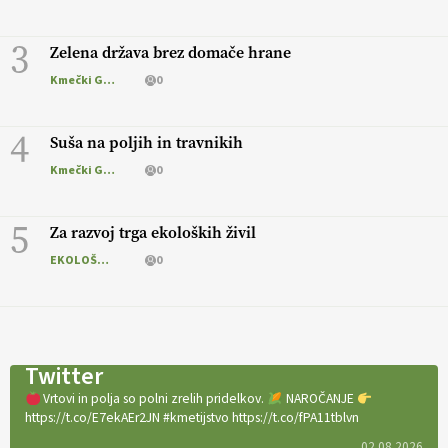
3
Zelena država brez domače hrane
Kmečki Glas
0
4
Suša na poljih in travnikih
Kmečki Glas
0
5
Za razvoj trga ekoloških živil
EKOLOŠKO LOGIČNO
0
Twitter
Vrtovi in polja so polni zrelih pridelkov.
NAROČANJE
https://t.co/E7ekAEr2JN #kmetijstvo https://t.co/fPA11tblvn
02.08.2026