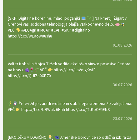
[SKP: Digitalne korenine, mladi poganjki
] Na kmetiji Žigart v
Orehovi vasi sodobna tehnologija olajša vsakodnevno delo.
VEČ
@EUAgri #IMCAP #CAP #SKP #digitalno
https://t.co/wEaow88sh8
01.08.2026
Valter Kobal in Mojca Tiršek vodita ekološko vinsko posestvo Fedora
na Krasu.
VEČ
https://t.co/LaVojgKwfF
https://t.co/QHIZn0XP70
30.07.2026
Žetev žit je zaradi vročine in stabilnega vremena že zaključena.
VEČ
https://t.co/bBWaIz6Hhh https://t.co/TtKoOF5ENS
23.07.2026
[EKOloško = LOGIČNO
]
Ameriške borovnice so odlična izbira za