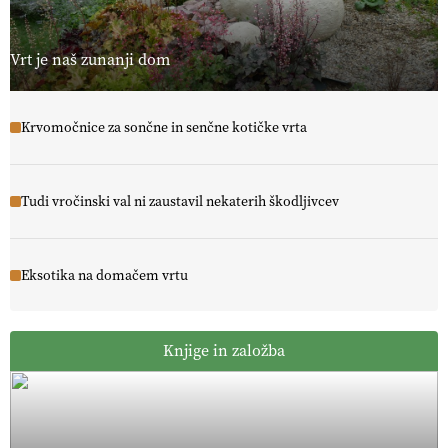
Vrt je naš zunanji dom
Krvomočnice za sončne in senčne kotičke vrta
Tudi vročinski val ni zaustavil nekaterih škodljivcev
Eksotika na domačem vrtu
Knjige in založba