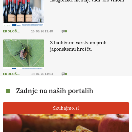
EKOLOŠKO LOGIČNO
15.06.26 12:48
0
Z biotičnim varstvom proti
japonskemu hrošču
EKOLOŠKO LOGIČNO
13.07.26 14:03
0
Zadnje na naših portalih
Skuhajmo.si