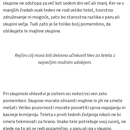
skupine ne odstopa za več kot sedem dni več ali manj. Ker se v
manjših čredah vsak teden ne rodi veliko telet, tovrstno
združevanje ni mogoče, zato bo starostna razlika v paru ali
skupini večja. Tudi zato je še toliko bolj pomembno, da
oblikujete le majhne skupine.
Rejčev cilj mora biti delovno učinkovit hlev za teleta z
največjim možnim udobjem.
Pri skupinski vhlevitvi je sistem vsi noter/vsi ven zelo
pomemben. Skupine morate ohraniti majhne in jih ne smete
mešati. Veliko pozornosti morate posvetiti sprva napajanju in
kasneje krmljenju. Teleta v prvih tednih življenja nikoli ne bi
smela tekmovati za hrano. Vsako tele potrebuje svoj cucelj, ne
glede na to ali se redi posamično, v paru ali pa v skupini.