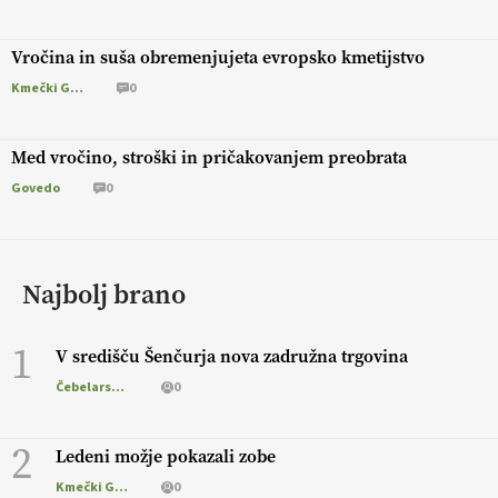
Vročina in suša obremenjujeta evropsko kmetijstvo
Kmečki Glas
0
Med vročino, stroški in pričakovanjem preobrata
Govedo
0
Najbolj brano
1
V središču Šenčurja nova zadružna trgovina
Čebelarstvo
0
2
Ledeni možje pokazali zobe
Kmečki Glas
0