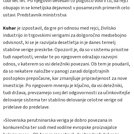
tudi več let. Po njegovih besedah to pogosto vodi v to, da rejci
obupajo in se kmetijska dejavnost v posameznih primerih celo
ustavi. Predstavnik ministrstva
Kuhar
je izpostavil, da gre pri odnosu med rejci, živilsko
industrijo in trgovskimi verigami za dolgoročno medsebojno
odvisnost, ki se je razvijala desetletja in je danes temelj
stabilne verige preskrbe. Opozoril je, da so v sistemu prisotne
tudi napetosti, vendar te po njegovem odražajo razvojni
odnos, v katerem so vsi deležniki povezani. Ob tem je poudaril,
da so nekatere naložbe v panogi zaradi dolgotrajnih
postopkov prepočasne, kar zmanjšuje pripravljenost za nove
investicije. Po njegovem mnenju je ključno, da vsi deležniki,
tudi država, prevzamejo svoj del odgovornosti za učinkovitejše
delovanje sistema ter stabilno delovanje celotne verige od
pridelave do predelave.
»Slovenska perutninarska veriga je dobro povezana in
konkurenčna ter sodi med vodilne evropske proizvajalce