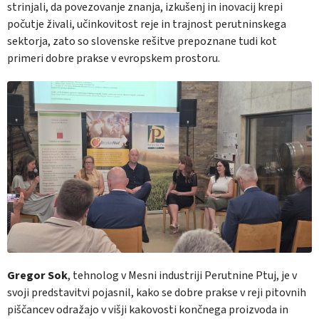
strinjali, da povezovanje znanja, izkušenj in inovacij krepi
počutje živali, učinkovitost reje in trajnost perutninskega
sektorja, zato so slovenske rešitve prepoznane tudi kot
primeri dobre prakse v evropskem prostoru.
Gregor Sok
, tehnolog v Mesni industriji Perutnine Ptuj, je v
svoji predstavitvi pojasnil, kako se dobre prakse v reji pitovnih
piščancev odražajo v višji kakovosti končnega proizvoda in