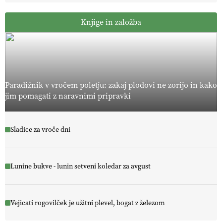
Knjige in založba
Paradižnik v vročem poletju: zakaj plodovi ne zorijo in kako
jim pomagati z naravnimi pripravki
Sladice za vroče dni
Lunine bukve - lunin setveni koledar za avgust
Vejicati rogovilček je užitni plevel, bogat z železom