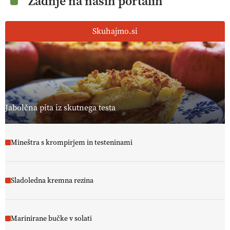
Zadnje na naših portalih
10.07.2026
Skuhajmo.si
[EKOloško = LOGIČNO ] Ekološka hrana: Resnica ali le dobra reklama?
PRISLUHNITE
@EUAgri #imcap #cap #eco #skp #vlog
https://t.co/yev5PreiJu
09.07.2026
Jabolčna pita iz skutnega testa
Mineštra s krompirjem in testeninami
Sladoledna kremna rezina
Marinirane bučke v solati