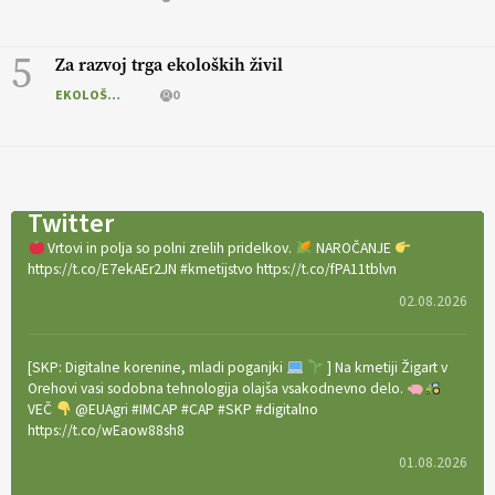
5
Za razvoj trga ekoloških živil
EKOLOŠKO LOGIČNO
0
Twitter
Vrtovi in polja so polni zrelih pridelkov.
NAROČANJE
https://t.co/E7ekAEr2JN #kmetijstvo https://t.co/fPA11tblvn
02.08.2026
[SKP: Digitalne korenine, mladi poganjki
] Na kmetiji Žigart v
Orehovi vasi sodobna tehnologija olajša vsakodnevno delo.
VEČ
@EUAgri #IMCAP #CAP #SKP #digitalno
https://t.co/wEaow88sh8
01.08.2026