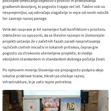
postopke umeščanja objektov v prostor in pridobivanja
gradbenih dovoljenj, ki pogosto trajajo več let. Takšni roki so
nesprejemljivi, saj odvračajo vlagatelje in rejce od novih naložb
ter zavirajo razvoj panoge.
Velik del razprave je bil namenjen tudi konfliktom v prostoru.
Udeleženci so opozorili, da se številni razvojni in živinorejski
projekti ustavijo že v začetnih fazah zaradi nasprotovanja
različnih civilnih iniciativ in lokalnih pritiskov, čeprav gre
pogosto za strokovno utemeljene projekte, ki sledijo
okoljskim standardom in standardom dobrega počutja živali.
Po njihovem mnenju Slovenija vse prepogosto podpira idejo
lokalne pridelave hrane, hkrati pa otežuje razvoj
infrastrukture, ki je zato nujno potrebna.