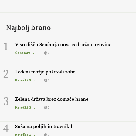
Najbolj brano
1
V središču Šenčurja nova zadružna trgovina
Čebelarstvo
0
2
Ledeni možje pokazali zobe
Kmečki Glas
0
3
Zelena država brez domače hrane
Kmečki Glas
0
4
Suša na poljih in travnikih
Kmečki Glas
0