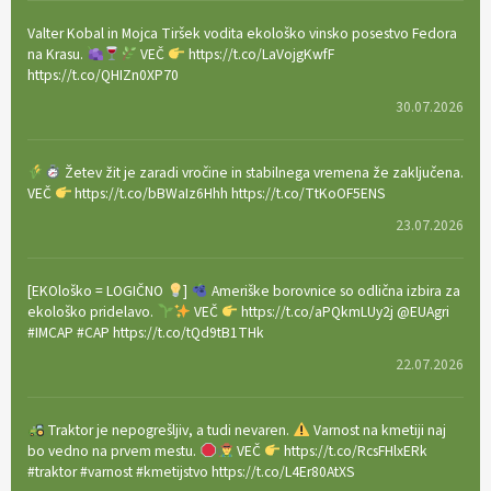
Valter Kobal in Mojca Tiršek vodita ekološko vinsko posestvo Fedora
na Krasu.
VEČ
https://t.co/LaVojgKwfF
https://t.co/QHIZn0XP70
30.07.2026
Žetev žit je zaradi vročine in stabilnega vremena že zaključena.
VEČ
https://t.co/bBWaIz6Hhh https://t.co/TtKoOF5ENS
23.07.2026
[EKOloško = LOGIČNO
]
Ameriške borovnice so odlična izbira za
ekološko pridelavo.
VEČ
https://t.co/aPQkmLUy2j @EUAgri
#IMCAP #CAP https://t.co/tQd9tB1THk
22.07.2026
Traktor je nepogrešljiv, a tudi nevaren.
Varnost na kmetiji naj
bo vedno na prvem mestu.
VEČ
https://t.co/RcsFHlxERk
#traktor #varnost #kmetijstvo https://t.co/L4Er80AtXS