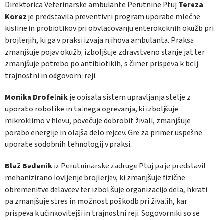
Direktorica Veterinarske ambulante Perutnine Ptuj
Tereza
Korez
je predstavila preventivni program uporabe mlečne
kisline in probiotikov pri obvladovanju enterokoknih okužb pri
brojlerjih, ki ga v praksi izvaja njihova ambulanta. Praksa
zmanjšuje pojav okužb, izboljšuje zdravstveno stanje jat ter
zmanjšuje potrebo po antibiotikih, s čimer prispeva k bolj
trajnostni in odgovorni reji.
Monika Drofelnik
je opisala sistem upravljanja stelje z
uporabo robotike in talnega ogrevanja, ki izboljšuje
mikroklimo v hlevu, povečuje dobrobit živali, zmanjšuje
porabo energije in olajša delo rejcev. Gre za primer uspešne
uporabe sodobnih tehnologij v praksi.
Blaž Bedenik
iz Perutninarske zadruge Ptuj pa je predstavil
mehanizirano lovljenje brojlerjev, ki zmanjšuje fizične
obremenitve delavcev ter izboljšuje organizacijo dela, hkrati
pa zmanjšuje stres in možnost poškodb pri živalih, kar
prispeva k učinkovitejši in trajnostni reji. Sogovorniki so se