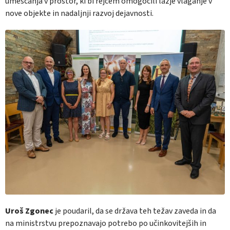
umeščanja v prostor, ki bi rejcem omogočili lažje vlaganje v
nove objekte in nadaljnji razvoj dejavnosti.
Uroš Zgonec
je poudaril, da se država teh težav zaveda in da
na ministrstvu prepoznavajo potrebo po učinkovitejših in