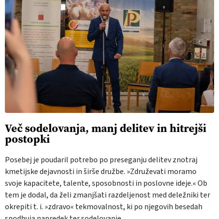
Več sodelovanja, manj delitev in hitrejši
postopki
Posebej je poudaril potrebo po preseganju delitev znotraj
kmetijske dejavnosti in širše družbe. »Združevati moramo
svoje kapacitete, talente, sposobnosti in poslovne ideje.« Ob
tem je dodal, da želi zmanjšati razdeljenost med deležniki ter
okrepiti t. i. »zdravo« tekmovalnost, ki po njegovih besedah
spodbuja napredek ter sodelovanje.