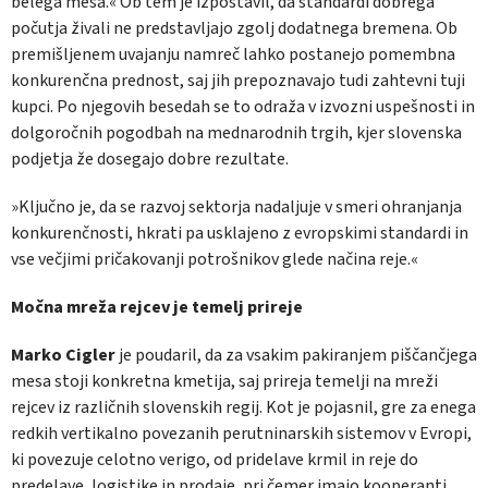
belega mesa.« Ob tem je izpostavil, da standardi dobrega
počutja živali ne predstavljajo zgolj dodatnega bremena. Ob
premišljenem uvajanju namreč lahko postanejo pomembna
konkurenčna prednost, saj jih prepoznavajo tudi zahtevni tuji
kupci. Po njegovih besedah se to odraža v izvozni uspešnosti in
dolgoročnih pogodbah na mednarodnih trgih, kjer slovenska
podjetja že dosegajo dobre rezultate.
»Ključno je, da se razvoj sektorja nadaljuje v smeri ohranjanja
konkurenčnosti, hkrati pa usklajeno z evropskimi standardi in
vse večjimi pričakovanji potrošnikov glede načina reje.«
Močna mreža rejcev je temelj prireje
Marko Cigler
je poudaril, da za vsakim pakiranjem piščančjega
mesa stoji konkretna kmetija, saj prireja temelji na mreži
rejcev iz različnih slovenskih regij. Kot je pojasnil, gre za enega
redkih vertikalno povezanih perutninarskih sistemov v Evropi,
ki povezuje celotno verigo, od pridelave krmil in reje do
predelave, logistike in prodaje, pri čemer imajo kooperanti