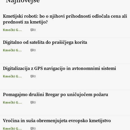
Najnovejše
Kmetijski roboti: bo o njihovi prihodnosti odločala cena ali
prednosti za kmetijo?
Kmečki Glas
0
Digitalno od satelita do prašičjega korita
Kmečki Glas
0
Digitalizacija z GPS navigacijo in avtonomnimi sistemi
Kmečki Glas
0
Pomagajmo družini Bregar po uničujočem požaru
Kmečki Glas
0
Vročina in suša obremenjujeta evropsko kmetijstvo
Kmečki Glas
0