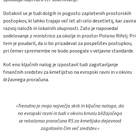
Dotaknil se je tudi dolgih in pogosto zapletenih prostorskih
postopkov, ki lahko trajajo več let ali celo desetletij, kar zavira
razvoj naložb in lokalnih skupnosti. Zato je napovedal
sodelovanje z ministrico za okolje in prostor Polono Rifelj. Pri
tem je poudaril, da si bo prizadeval za pospešitev postopkov,
pri čemer spremembe ne bodo posegale v veljavne standarde.
Kot eno ključnih nalog je izpostavil tudi zagotavljanje
finančnih sredstev za kmetijstvo na evropski ravni in v okviru
državnega proračuna.
»Trenutno je moja največja skrb in ključna naloga, da
na evropski ravni in tudi v okviru kmalu bližajočega
se rebalansa proračuna RS za kmetijsko dejavnost
zagotovim čim več sredstev.«