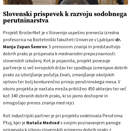
Slovenski prispevek k razvoju sodobnega
perutninarstva
Projekt BroilerNet je v Slovenijo uspešno prenesla izredna
profesorica na Biotehniški fakulteti Univerze v Ljubljani
dr.
Manja Zupan Šemrov
. S prenosom znanja in predstavitvijo
dobrih praks je prispevala k mednarodni prepoznavnosti
slovenskih izkušenj. Kot je pojasnila, projekt povezuje
partnerje iz več evropskih držav ter spodbuja izmenjavo dobrih
praks za izboljšanje počutja živali, zmanjšanje okoljskih
vplivov ter bolj konkurenčno prirejo perutninskega mesa. V
okviru projekta je nastala mreža približno 450 akterjev ter več
kot 340 zbranih dobrih praks, ki so javno dostopne in
omogočajo prenos znanja med rejci.
Kot industrijski partner je pri projektu sodelovala Perutnina
Ptuj, kjer je
Nataša Medved
s svojim poznavanjem panoge
prispevala k izboru slovenskih primerov dobrih praks z