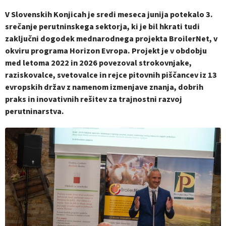
V Slovenskih Konjicah je sredi meseca junija potekalo 3.
srečanje perutninskega sektorja, ki je bil hkrati tudi
zaključni dogodek mednarodnega projekta BroilerNet, v
okviru programa Horizon Evropa. Projekt je v obdobju
med letoma 2022 in 2026 povezoval strokovnjake,
raziskovalce, svetovalce in rejce pitovnih piščancev iz 13
evropskih držav z namenom izmenjave znanja, dobrih
praks in inovativnih rešitev za trajnostni razvoj
perutninarstva.