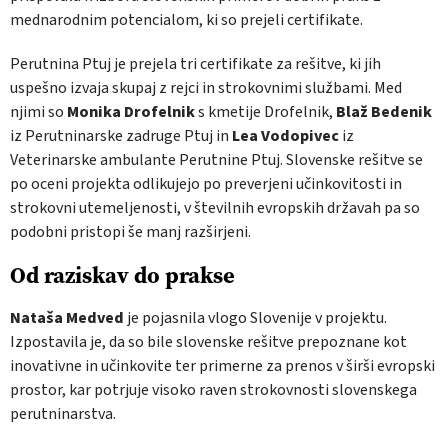
mednarodnim potencialom, ki so prejeli certifikate.
Perutnina Ptuj je prejela tri certifikate za rešitve, ki jih
uspešno izvaja skupaj z rejci in strokovnimi službami. Med
njimi so
Monika Drofelnik
s kmetije Drofelnik,
Blaž Bedenik
iz Perutninarske zadruge Ptuj in
Lea Vodopivec
iz
Veterinarske ambulante Perutnine Ptuj. Slovenske rešitve se
po oceni projekta odlikujejo po preverjeni učinkovitosti in
strokovni utemeljenosti, v številnih evropskih državah pa so
podobni pristopi še manj razširjeni.
Od raziskav do prakse
Nataša Medved
je pojasnila vlogo Slovenije v projektu.
Izpostavila je, da so bile slovenske rešitve prepoznane kot
inovativne in učinkovite ter primerne za prenos v širši evropski
prostor, kar potrjuje visoko raven strokovnosti slovenskega
perutninarstva.