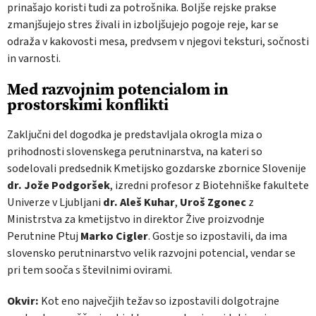
prinašajo koristi tudi za potrošnika. Boljše rejske prakse
zmanjšujejo stres živali in izboljšujejo pogoje reje, kar se
odraža v kakovosti mesa, predvsem v njegovi teksturi, sočnosti
in varnosti.
Med razvojnim potencialom in
prostorskimi konflikti
Zaključni del dogodka je predstavljala okrogla miza o
prihodnosti slovenskega perutninarstva, na kateri so
sodelovali predsednik Kmetijsko gozdarske zbornice Slovenije
dr. Jože Podgoršek
, izredni profesor z Biotehniške fakultete
Univerze v Ljubljani
dr. Aleš Kuhar
,
Uroš Zgonec
z
Ministrstva za kmetijstvo in direktor Žive proizvodnje
Perutnine Ptuj
Marko Cigler
. Gostje so izpostavili, da ima
slovensko perutninarstvo velik razvojni potencial, vendar se
pri tem sooča s številnimi ovirami.
Okvir:
Kot eno največjih težav so izpostavili dolgotrajne