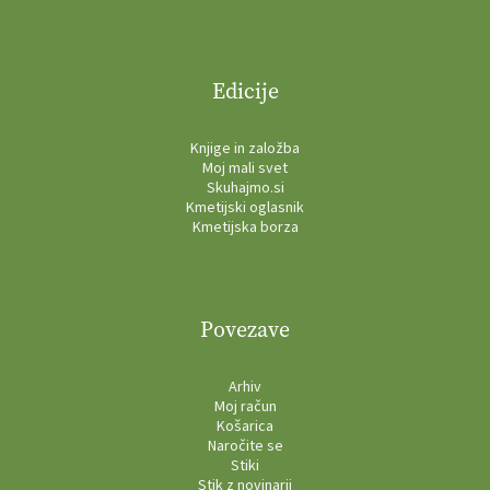
Edicije
Knjige in založba
Moj mali svet
Skuhajmo.si
Kmetijski oglasnik
Kmetijska borza
Povezave
Arhiv
Moj račun
Košarica
Naročite se
Stiki
Stik z novinarji