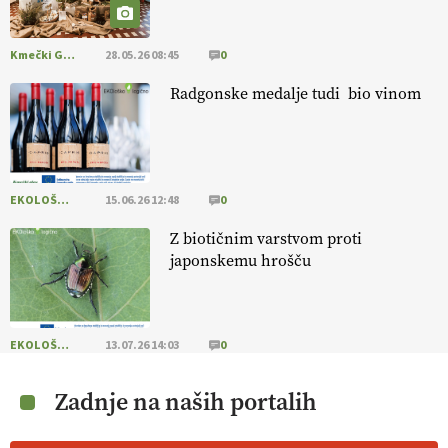
13.07.2026
Kmečki Glas
28.05.26 08:45
0
[EKOloško = LOGIČNO
] Mladi
so ključni za prihodnost
kmetijstva in uspešno prenovo kmetij
. VEČ
Radgonske medalje tudi bio vinom
https://t.co/RRn8unbwXp @EUAgri #IMCAP #CAP
https://t.co/mnLHFv2VuP
13.07.2026
EKOLOŠKO LOGIČNO
15.06.26 12:48
0
[EKOloško = LOGIČNO
]
Ekološka reja kokoši skrbi za živali
, okolje
in kakovostna jajca
. VEČ
https://t.co/PX49GVsP1M
Z biotičnim varstvom proti
@EUAgri #IMCAP #CAP https://t.co/a1xatzEeid
japonskemu hrošču
13.07.2026
[EKOloško = LOGIČNO
]
Za bolj zdrava tla, večjo odpornost tal
EKOLOŠKO LOGIČNO
13.07.26 14:03
0
na sušo in manj škodljivcev.
VEČ
https://t.co/PgMzHo6tt3
@EUAgri #IMCAP #CAP https://t.co/azYaR71AkI
Zadnje na naših portalih
10.07.2026