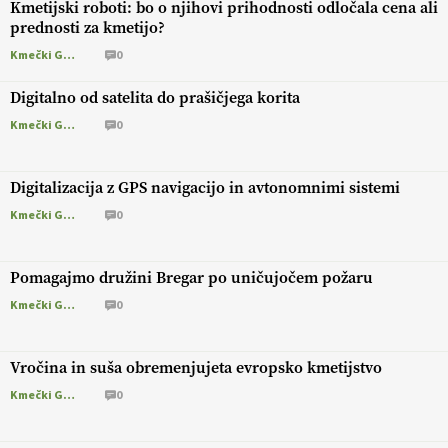
Kmetijski roboti: bo o njihovi prihodnosti odločala cena ali
prednosti za kmetijo?
Kmečki Glas
0
Digitalno od satelita do prašičjega korita
Kmečki Glas
0
Digitalizacija z GPS navigacijo in avtonomnimi sistemi
Kmečki Glas
0
Pomagajmo družini Bregar po uničujočem požaru
Kmečki Glas
0
Vročina in suša obremenjujeta evropsko kmetijstvo
Kmečki Glas
0