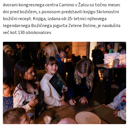
dvorani kongresnega centra Camino v Žalcu so točno mesec
dni pred božičem, s ponosom predstavili knjigo
Skrivnostni
božični recept
. Knjiga, izdana ob 25-letnici njihovega
legendarnega Božičnega jogurta Zelene Doline, je navdušila
več kot 130 obiskovalcev.