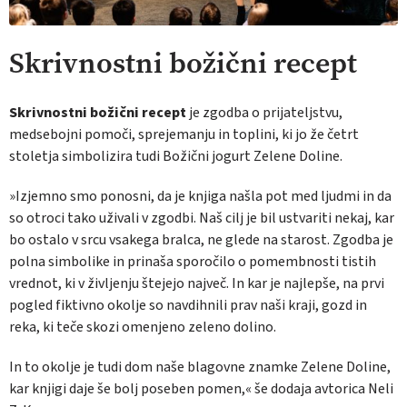
Skrivnostni božični recept
Skrivnostni božični recept
je zgodba o prijateljstvu,
medsebojni pomoči, sprejemanju in toplini, ki jo že četrt
stoletja simbolizira tudi Božični jogurt Zelene Doline.
»
Izjemno smo ponosni, da je knjiga našla pot med ljudmi in da
so otroci tako uživali v zgodbi. Naš cilj je bil ustvariti nekaj, kar
bo ostalo v srcu vsakega bralca, ne glede na starost
. Z
godba
je
polna simbolike in prinaša sporočilo o pomembnosti tistih
vrednot, ki v življenju štejejo največ
.
In kar je najlepše, na prvi
pogled fiktivno okolje so navdihnili prav naši kraji, gozd in
reka, ki teče skozi omenjeno zeleno dolino.
In to okolje je tudi dom naše blagovne znamke Zelene Doline,
kar knjigi daje še bolj poseben pomen,
« še dodaja avtorica Neli