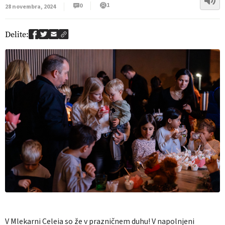
1
0
28 novembra, 2024
Delite:
V Mlekarni Celeia so že v prazničnem duhu! V napolnjeni