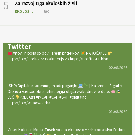
5
Za razvoj trga ekoloških živil
EKOLOŠKO LOGIČNO
0
Twitter
Vrtovi in polja so polni zrelih pridelkov.
NAROČANJE
https://t.co/E7ekAEr2JN #kmetijstvo https://t.co/fPA11tblvn
02.08.2026
[SKP: Digitalne korenine, mladi poganjki
] Na kmetiji Žigart v
Orehovi vasi sodobna tehnologija olajša vsakodnevno delo.
VEČ
@EUAgri #IMCAP #CAP #SKP #digitalno
https://t.co/wEaow88sh8
01.08.2026
Valter Kobal in Mojca Tiršek vodita ekološko vinsko posestvo Fedora