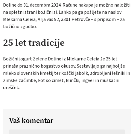
Doline do 31. decembra 2024. Račune nakupa je možno naložiti
na spletni strani
božični.si
. Lahko pa ga pošljete na naslov
Mlekarna Celeia, Arja vas 92, 3301 Petrovče – s pripisom – za
božično zgodbo.
25 let tradicije
Božični jogurt Zelene Doline iz Mlekarne Celeia že 25 let
prinaša praznično bogastvo okusov. Sestavljajo ga najboljše
mleko slovenskih kmetij ter koščki jabolk, zdrobljeni lešniki in
zimske začimbe, kot so cimet, klinčki, ingver in muškatni
orešček.
Vaš komentar