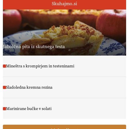
Skuhajmo.si
[EKOloško = LOGIČNO ] Ekološka hrana: Resnica ali le dobra reklama?
PRISLUHNITE
@EUAgri #imcap #cap #eco #skp #vlog
https://t.co/yev5PreiJu
09.07.2026
Jabolčna pita iz skutnega testa
Mineštra s krompirjem in testeninami
Sladoledna kremna rezina
Marinirane bučke v solati