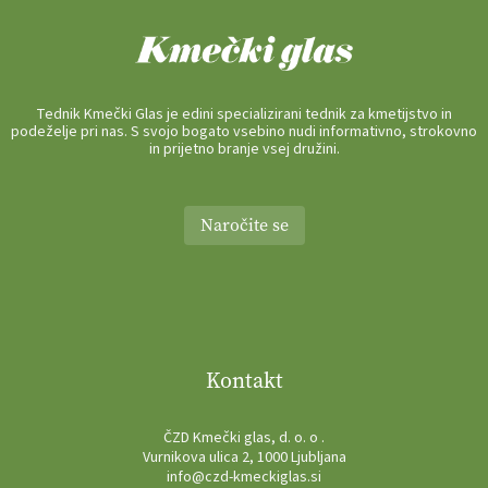
Tednik Kmečki Glas je edini specializirani tednik za kmetijstvo in
podeželje pri nas. S svojo bogato vsebino nudi informativno, strokovno
in prijetno branje vsej družini.
Naročite se
Kontakt
ČZD Kmečki glas, d. o. o .
Vurnikova ulica 2, 1000 Ljubljana
info@czd-kmeckiglas.si