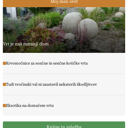
Moj mali svet
Vrt je naš zunanji dom
Krvomočnice za sončne in senčne kotičke vrta
Tudi vročinski val ni zaustavil nekaterih škodljivcev
Eksotika na domačem vrtu
Knjige in založba