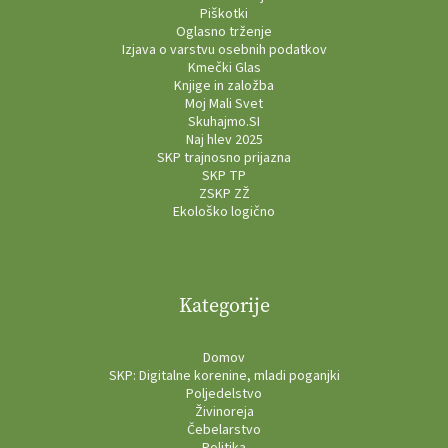
Piškotki
Oglasno trženje
Izjava o varstvu osebnih podatkov
Kmečki Glas
Knjige in založba
Moj Mali Svet
Skuhajmo.SI
Naj hlev 2025
SKP trajnosno prijazna
SKP TP
ZSKP ZŽ
Ekološko logično
Kategorije
Domov
SKP: Digitalne korenine, mladi poganjki
Poljedelstvo
Živinoreja
Čebelarstvo