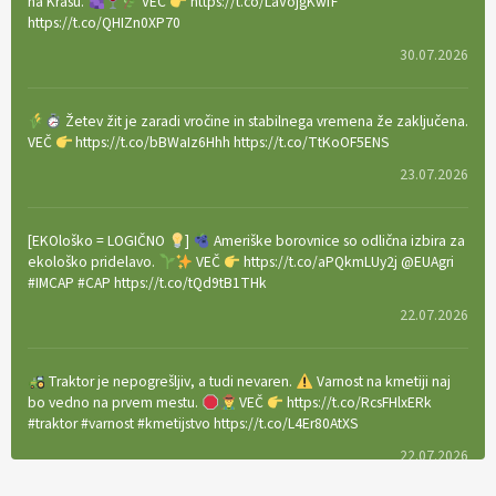
na Krasu.
VEČ
https://t.co/LaVojgKwfF
https://t.co/QHIZn0XP70
30.07.2026
Žetev žit je zaradi vročine in stabilnega vremena že zaključena.
VEČ
https://t.co/bBWaIz6Hhh https://t.co/TtKoOF5ENS
23.07.2026
[EKOloško = LOGIČNO
]
Ameriške borovnice so odlična izbira za
ekološko pridelavo.
VEČ
https://t.co/aPQkmLUy2j @EUAgri
#IMCAP #CAP https://t.co/tQd9tB1THk
22.07.2026
Traktor je nepogrešljiv, a tudi nevaren.
Varnost na kmetiji naj
bo vedno na prvem mestu.
VEČ
https://t.co/RcsFHlxERk
#traktor #varnost #kmetijstvo https://t.co/L4Er80AtXS
22.07.2026