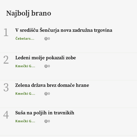
Najbolj brano
1
V središču Šenčurja nova zadružna trgovina
Čebelarstvo
0
2
Ledeni možje pokazali zobe
Kmečki Glas
0
3
Zelena država brez domače hrane
Kmečki Glas
0
4
Suša na poljih in travnikih
Kmečki Glas
0