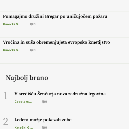
Pomagajmo družini Bregar po uničujočem požaru
Kmečki Glas
0
Vročina in suša obremenjujeta evropsko kmetijstvo
Kmečki Glas
0
Najbolj brano
1
V središču Šenčurja nova zadružna trgovina
Čebelarstvo
0
2
Ledeni možje pokazali zobe
Kmečki Glas
0