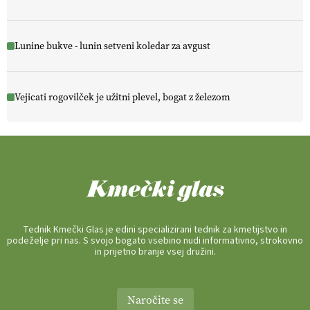
Lunine bukve - lunin setveni koledar za avgust
Vejicati rogovilček je užitni plevel, bogat z železom
Tednik Kmečki Glas je edini specializirani tednik za kmetijstvo in
podeželje pri nas. S svojo bogato vsebino nudi informativno, strokovno
in prijetno branje vsej družini.
Naročite se