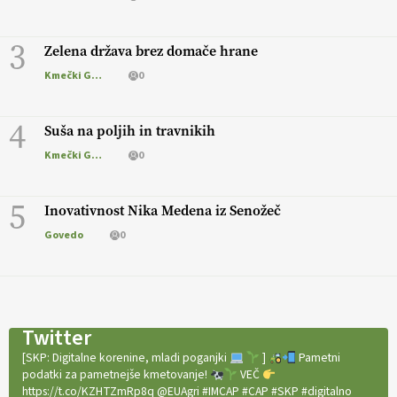
3
Zelena država brez domače hrane
Kmečki Glas
0
4
Suša na poljih in travnikih
Kmečki Glas
0
5
Inovativnost Nika Medena iz Senožeč
Govedo
0
Twitter
[SKP: Digitalne korenine, mladi poganjki
]
Pametni
podatki za pametnejše kmetovanje!
VEČ
https://t.co/KZHTZmRp8q @EUAgri #IMCAP #CAP #SKP #digitalno