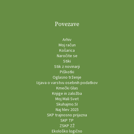
Povezave
Arhiv
Moj račun
Košarica
Naročite se
Stiki
Stik z novinarji
Piškotki
Oglasno trženje
Izjava o varstvu osebnih podatkov
Kmečki Glas
Knjige in založba
Moj Mali Svet
Skuhajmo.SI
Naj hlev 2025
SKP trajnosno prijazna
SKP TP
ZSKP ZŽ
Ekološko logično