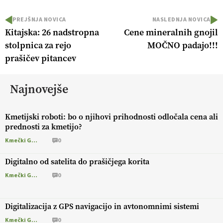
PREJŠNJA NOVICA
NASLEDNJA NOVICA
Kitajska: 26 nadstropna
Cene mineralnih gnojil
stolpnica za rejo
MOČNO padajo!!!
prašičev pitancev
Najnovejše
Kmetijski roboti: bo o njihovi prihodnosti odločala cena ali
prednosti za kmetijo?
Kmečki Glas
0
Digitalno od satelita do prašičjega korita
Kmečki Glas
0
Digitalizacija z GPS navigacijo in avtonomnimi sistemi
Kmečki Glas
0