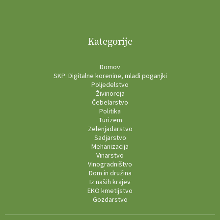
Kategorije
Domov
SKP: Digitalne korenine, mladi poganjki
Poljedelstvo
Živinoreja
Čebelarstvo
Politika
Turizem
Zelenjadarstvo
Sadjarstvo
Mehanizacija
Vinarstvo
Vinogradništvo
Dom in družina
Iz naših krajev
EKO kmetijstvo
Gozdarstvo