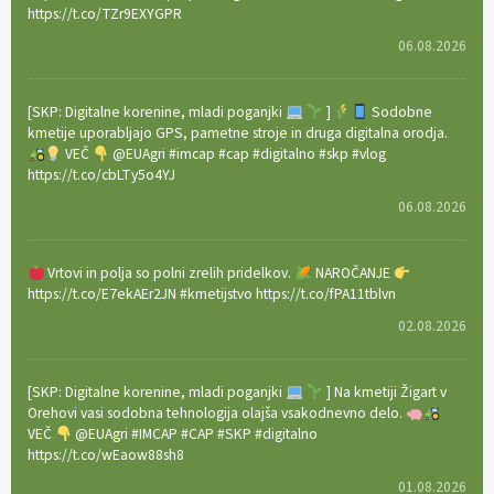
https://t.co/TZr9EXYGPR
06.08.2026
[SKP: Digitalne korenine, mladi poganjki
]
Sodobne
kmetije uporabljajo GPS, pametne stroje in druga digitalna orodja.
VEČ
@EUAgri #imcap #cap #digitalno #skp #vlog
https://t.co/cbLTy5o4YJ
06.08.2026
Vrtovi in polja so polni zrelih pridelkov.
NAROČANJE
https://t.co/E7ekAEr2JN #kmetijstvo https://t.co/fPA11tblvn
02.08.2026
[SKP: Digitalne korenine, mladi poganjki
] Na kmetiji Žigart v
Orehovi vasi sodobna tehnologija olajša vsakodnevno delo.
VEČ
@EUAgri #IMCAP #CAP #SKP #digitalno
https://t.co/wEaow88sh8
01.08.2026