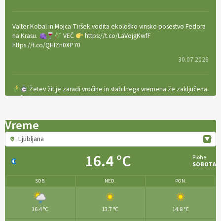
Valter Kobal in Mojca Tiršek vodita ekološko vinsko posestvo Fedora
na Krasu.
VEČ
https://t.co/LaVojgKwfF
https://t.co/QHIZn0XP70
30.07.2026
Žetev žit je zaradi vročine in stabilnega vremena že zaključena.
VEČ
https://t.co/bBWaIz6Hhh https://t.co/TtKoOF5ENS
23.07.2026
Vreme
Ljubljana
[EKOloško = LOGIČNO
]
Ameriške borovnice so odlična izbira za
ekološko pridelavo.
VEČ
https://t.co/aPQkmLUy2j @EUAgri
16.4 °C
Plohe
#IMCAP #CAP https://t.co/tQd9tB1THk
SOBOTA
22.07.2026
SOB.
NED.
PON.
Traktor je nepogrešljiv, a tudi nevaren.
Varnost na kmetiji naj
16.4 °C
13.7 °C
14.8 °C
bo vedno na prvem mestu.
VEČ
https://t.co/RcsFHlxERk