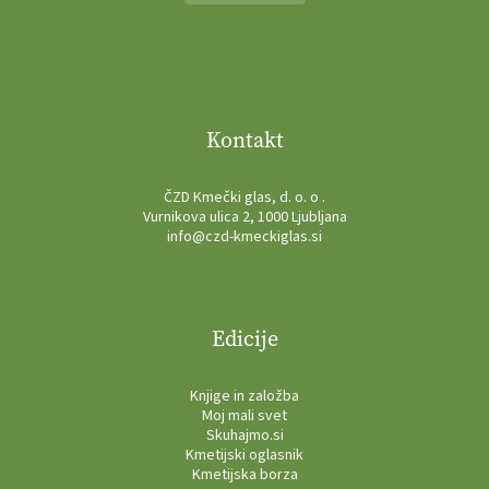
Kontakt
ČZD Kmečki glas, d. o. o .
Vurnikova ulica 2, 1000 Ljubljana
info@czd-kmeckiglas.si
Edicije
Knjige in založba
Moj mali svet
Skuhajmo.si
Kmetijski oglasnik
Kmetijska borza