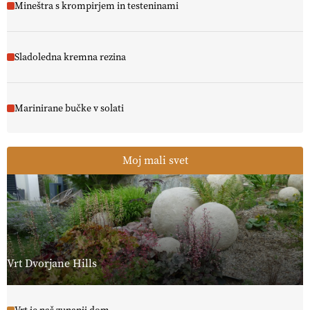
Mineštra s krompirjem in testeninami
Sladoledna kremna rezina
Marinirane bučke v solati
Moj mali svet
Vrt Dvorjane Hills