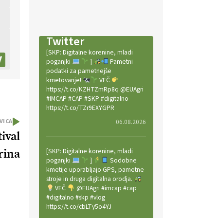
Twitter
[SKP: Digitalne korenine, mladi
poganjki
]
Pametni
podatki za pametnejše
kmetovanje!
VEČ
https://t.co/KZHTZmRp8q @EUAgri
#IMCAP #CAP #SKP #digitalno
https://t.co/TZr9EXYGPR
VICA
06.08.2026
ival
rina
[SKP: Digitalne korenine, mladi
poganjki
]
Sodobne
kmetije uporabljajo GPS, pametne
stroje in druga digitalna orodja.
VEČ
@EUAgri #imcap #cap
#digitalno #skp #vlog
https://t.co/cbLTy5o4YJ