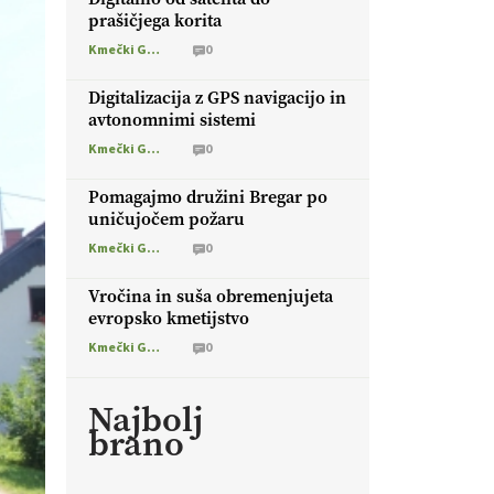
prašičjega korita
Kmečki Glas
0
Digitalizacija z GPS navigacijo in
avtonomnimi sistemi
Kmečki Glas
0
Pomagajmo družini Bregar po
uničujočem požaru
Kmečki Glas
0
Vročina in suša obremenjujeta
evropsko kmetijstvo
Kmečki Glas
0
Najbolj
brano