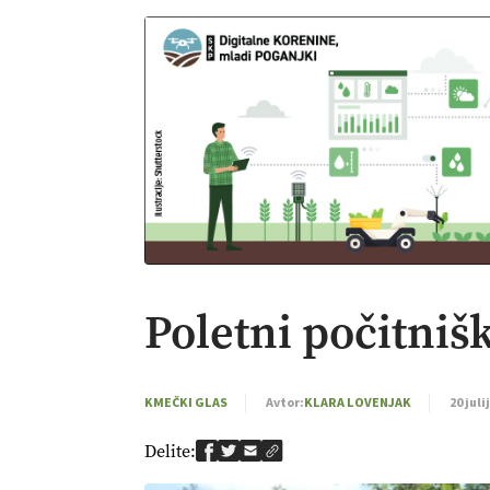
Poletni počitnišk
KMEČKI GLAS
Avtor:
KLARA LOVENJAK
20 juli
Delite: