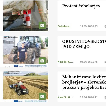
Protest čebelarjev
Čebelarstvo
18.05.26 10:43
OKUSI VITOVSKE S
POD ZEMLJO
Kmečki Glas
03.06.26 11:45
Mehanizirano lovlje
brojlerjev – slovens
praksa v projektu Br
Kmečki Glas
29.06.26 08:21