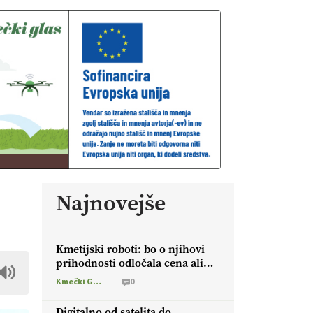
Najnovejše
Kmetijski roboti: bo o njihovi
prihodnosti odločala cena ali
prednosti za kmetijo?
Kmečki Glas
0
Digitalno od satelita do