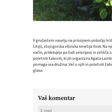
V gručastem naselju na prisojnem pobočju hrib
Litiji), stoji gorska višinska kmetija Vovk. Na 
način, pridelujejo pa tudi zelenjavo in zelišča
poletnih taborih, ki jih organizira Agata Lamber
pomaga vsa družina. Več o njih in poletnih tabo
glasa.
Vaš komentar