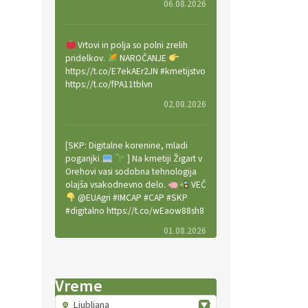
06.08.2026
Vrtovi in polja so polni zrelih
pridelkov.
NAROČANJE
https://t.co/E7ekAEr2JN #kmetijstvo
https://t.co/fPA11tblvn
02.08.2026
[SKP: Digitalne korenine, mladi
poganjki
] Na kmetiji Žigart v
Orehovi vasi sodobna tehnologija
olajša vsakodnevno delo.
VEČ
@EUAgri #IMCAP #CAP #SKP
#digitalno https://t.co/wEaow88sh8
01.08.2026
Valter Kobal in Mojca Tiršek vodita
Vreme
ekološko vinsko posestvo Fedora
na Krasu.
VEČ
Ljubljana