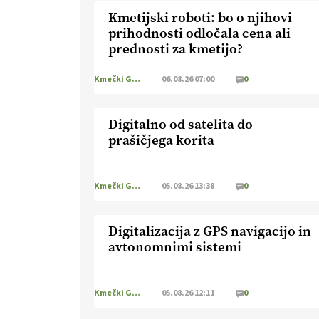
Kmetijski roboti: bo o njihovi
prihodnosti odločala cena ali
prednosti za kmetijo?
Kmečki Glas
06.08.26 07:00
0
Digitalno od satelita do
prašičjega korita
Kmečki Glas
05.08.26 13:38
0
Digitalizacija z GPS navigacijo in
avtonomnimi sistemi
Kmečki Glas
05.08.26 12:11
0