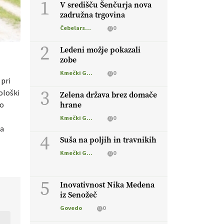
1
V središču Šenčurja nova
zadružna trgovina
Čebelarstvo
0
2
Ledeni možje pokazali
zobe
Kmečki Glas
0
 pri
3
kološki
Zelena država brez domače
po
hrane
Kmečki Glas
0
ga
4
Suša na poljih in travnikih
Kmečki Glas
0
5
Inovativnost Nika Medena
iz Senožeč
Govedo
0