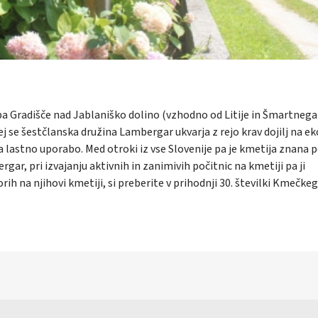
a Gradišče nad Jablaniško dolino (vzhodno od Litije in Šmartnega
njej se šestčlanska družina Lambergar ukvarja z rejo krav dojilj na e
 za lastno uporabo. Med otroki iz vse Slovenije pa je kmetija znana 
gar, pri izvajanju aktivnih in zanimivih počitnic na kmetiji pa ji
rih na njihovi kmetiji, si preberite v prihodnji 30. številki Kmečke