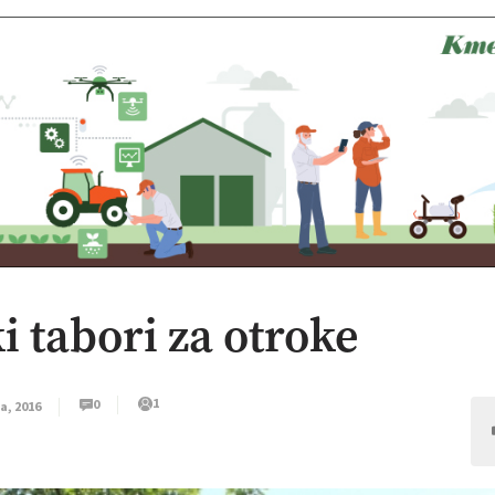
i tabori za otroke
1
0
ja, 2016