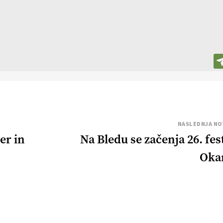
NASLEDNJA NO
er in
Na Bledu se začenja 26. fest
Oka