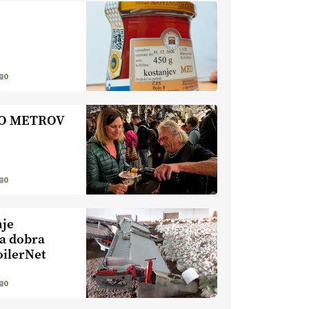
nevaren.
Varnost na kmetiji naj
bo vedno na prvem mestu.
VEČ
https://t.co/RcsFHlxERk
#traktor #varnost #kmetijstvo
https://t.co/L4Er80AtXS
0
22.07.2026
TO METROV
[EKOloško = LOGIČNO
]
Za
uspešno ohranjanje travišč sta
ključna kmetijstvo
in predvsem
reja travojedih živali
. VEČ
https://t.co/YvDmY3UNng @EUAgri
0
#IMCAP #CAP
https://t.co/Wz0y1nUcWl
nje
21.07.2026
ka dobra
oilerNet
[EKOloško = LOGIČNO
]
Pet-nat je vse bolj priljubljeno
0
naravno peneče vino, tudi v
Sloveniji.
VEČ