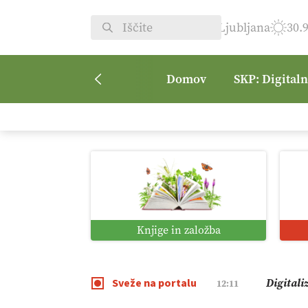
Ljubljana
30.
Domov
SKP: Digital
Vrt Dvor
08:50
Kmetijsk
07:00
Digitaln
01:38
Knjige in založba
Digitali
12:11
Sveže na portalu
Pomagaj
09:09