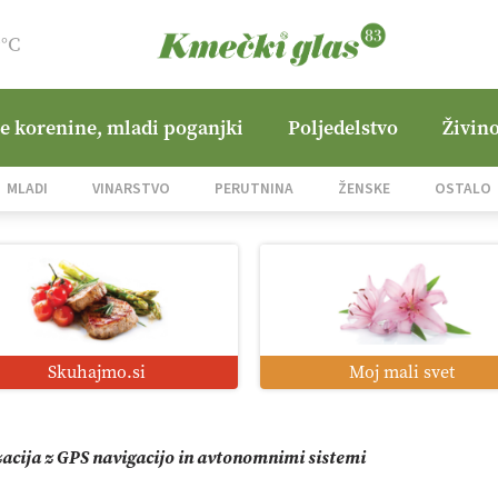
9°C
ne korenine, mladi poganjki
Poljedelstvo
Živino
jane Hills
MLADI
VINARSTVO
PERUTNINA
ŽENSKE
OSTALO
i roboti: bo o njihovi prihodnosti odločala cena ali prednosti z
o od satelita do prašičjega korita
Skuhajmo.si
Moj mali svet
zacija z GPS navigacijo in avtonomnimi sistemi
mo družini Bregar po uničujočem požaru