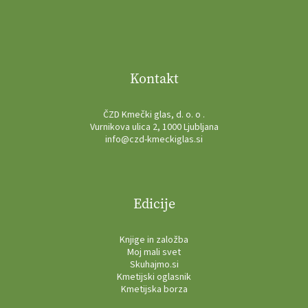
Kontakt
ČZD Kmečki glas, d. o. o .
Vurnikova ulica 2, 1000 Ljubljana
info@czd-kmeckiglas.si
Edicije
Knjige in založba
Moj mali svet
Skuhajmo.si
Kmetijski oglasnik
Kmetijska borza