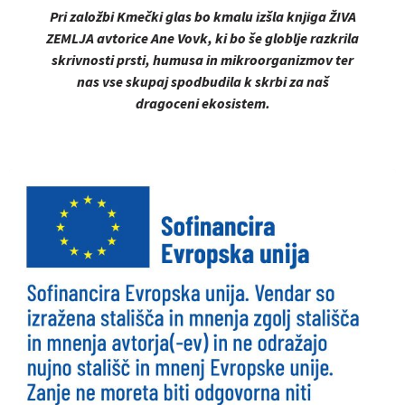
Pri založbi Kmečki glas bo kmalu izšla knjiga
Ž
IVA
ZEMLJA avtorice Ane Vovk, ki bo še globlje razkrila
skrivnosti prsti, humusa in mikroorganizmov ter
nas vse skupaj spodbudila k skrbi za naš
dragoceni ekosistem.