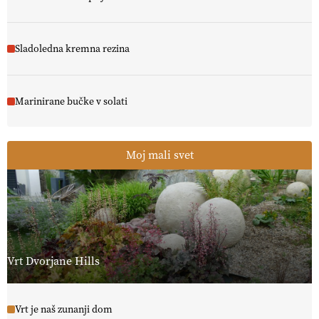
Sladoledna kremna rezina
Marinirane bučke v solati
Moj mali svet
Vrt Dvorjane Hills
Vrt je naš zunanji dom