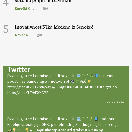
4
Suša na poljih in travnikih
Kmečki Glas
0
5
Inovativnost Nika Medena iz Senožeč
Govedo
0
Twitter
[SKP: Digitalne korenine, mladi poganjki
]
Pametni
podatki za pametnejše kmetovanje!
VEČ
https://t.co/KZHTZmRp8q @EUAgri #IMCAP #CAP #SKP #digitalno
https://t.co/TZr9EXYGPR
06.08.2026
[SKP: Digitalne korenine, mladi poganjki
]
Sodobne
kmetije uporabljajo GPS, pametne stroje in druga digitalna orodja.
VEČ
@EUAgri #imcap #cap #digitalno #skp #vlog