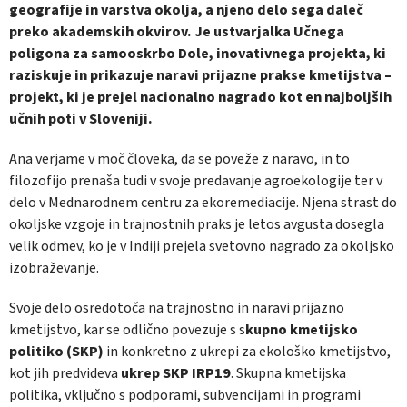
geografije in varstva okolja, a njeno delo sega daleč
preko akademskih okvirov. Je ustvarjalka Učnega
poligona za samooskrbo Dole, inovativnega projekta, ki
raziskuje in prikazuje naravi prijazne prakse kmetijstva –
projekt, ki je prejel nacionalno nagrado kot en najboljših
učnih poti v Sloveniji.
Ana verjame v moč človeka, da se poveže z naravo, in to
filozofijo prenaša tudi v svoje predavanje agroekologije ter v
delo v Mednarodnem centru za ekoremediacije. Njena strast do
okoljske vzgoje in trajnostnih praks je letos avgusta dosegla
velik odmev, ko je v Indiji prejela svetovno nagrado za okoljsko
izobraževanje.
Svoje delo osredotoča na trajnostno in naravi prijazno
kmetijstvo, kar se odlično povezuje s s
kupno kmetijsko
politiko (SKP)
in konkretno z ukrepi za ekološko kmetijstvo,
kot jih predvideva
ukrep SKP IRP19
. Skupna kmetijska
politika, vključno s podporami, subvencijami in programi