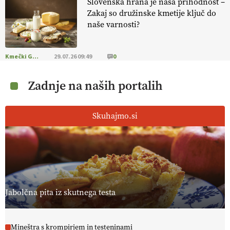
Slovenska hrana je naša prihodnost –
Zakaj so družinske kmetije ključ do
naše varnosti?
Kmečki Glas
29.07.26 09:49
0
Zadnje na naših portalih
Skuhajmo.si
Jabolčna pita iz skutnega testa
Mineštra s krompirjem in testeninami