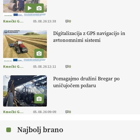
prilagojene sorte
so temelj uspešne ekološke pridelave.
VEČ
https://t.co/OQSsax7l8V @EUAgri #IMCAP #CAP
https://t.co/PAL0zlhVia
Kmečki Glas
05.08.26 13:38
0
13.07.2026
Digitalizacija z GPS navigacijo in
avtonomnimi sistemi
[EKOloško = LOGIČNO
]
Na kmetiji Polone Ratajc je pridelava
aronije
v dobrem desetletju zrasla v uspešno kmetijsko in
podjetniško zgodbo.
VEČ
https://t.co/EulJoSBYMi @EUAgri
#IMCAP #CAP https://t.co/xp1oihBDaJ
Kmečki Glas
05.08.26 12:11
0
13.07.2026
Pomagajmo družini Bregar po
uničujočem požaru
[EKOloško = LOGIČNO
]
Ekološka vina so vse bolj iskana doma in
v tujini
. Zato je ekološka pridelava odlična priložnost za slovenske
vinarje
. VEČ
https://t.co/XAe9EbeAbK @EUAgri #IMCAP #CAP
https://t.co/01qpoeLyNP
Kmečki Glas
05.08.26 09:09
0
13.07.2026
Najbolj brano
[EKOloško = LOGIČNO
] Mladi
so ključni za prihodnost