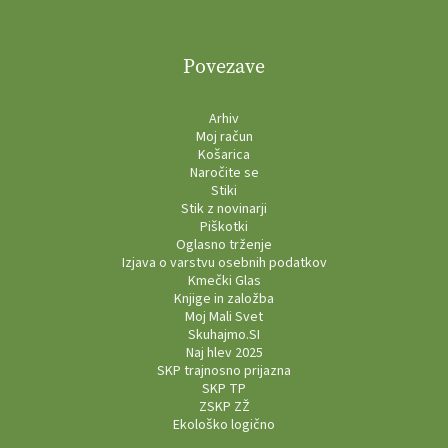
Povezave
Arhiv
Moj račun
Košarica
Naročite se
Stiki
Stik z novinarji
Piškotki
Oglasno trženje
Izjava o varstvu osebnih podatkov
Kmečki Glas
Knjige in založba
Moj Mali Svet
Skuhajmo.SI
Naj hlev 2025
SKP trajnosno prijazna
SKP TP
ZSKP ZŽ
Ekološko logično