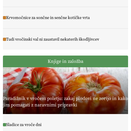
Krvomočnice za sončne in senčne kotičke vrta
Tudi vročinski val ni zaustavil nekaterih škodljivcev
Knjige in založba
Paradižnik v vročem poletju: zakaj plodovi ne zorijo in kako
jim pomagati z naravnimi pripravki
Sladice za vroče dni