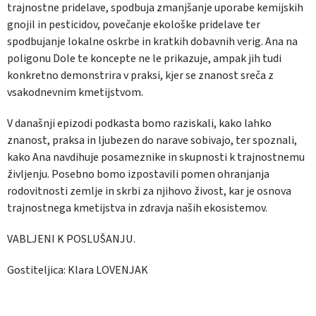
trajnostne pridelave, spodbuja zmanjšanje uporabe kemijskih
gnojil in pesticidov, povečanje ekološke pridelave ter
spodbujanje lokalne oskrbe in kratkih dobavnih verig. Ana na
poligonu Dole te koncepte ne le prikazuje, ampak jih tudi
konkretno demonstrira v praksi, kjer se znanost sreča z
vsakodnevnim kmetijstvom.
V današnji epizodi podkasta bomo raziskali, kako lahko
znanost, praksa in ljubezen do narave sobivajo, ter spoznali,
kako Ana navdihuje posameznike in skupnosti k trajnostnemu
življenju. Posebno bomo izpostavili pomen ohranjanja
rodovitnosti zemlje in skrbi za njihovo živost, kar je osnova
trajnostnega kmetijstva in zdravja naših ekosistemov.
VABLJENI K POSLUŠANJU.
Gostiteljica: Klara LOVENJAK