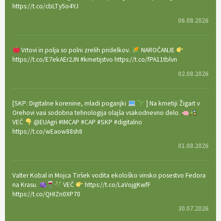
https://t.co/cbLTy5o4YJ
06.08.2026
Vrtovi in polja so polni zrelih pridelkov.
NAROČANJE
https://t.co/E7ekAEr2JN #kmetijstvo https://t.co/fPA11tblvn
02.08.2026
[SKP: Digitalne korenine, mladi poganjki
] Na kmetiji Žigart v
Orehovi vasi sodobna tehnologija olajša vsakodnevno delo.
VEČ
@EUAgri #IMCAP #CAP #SKP #digitalno
https://t.co/wEaow88sh8
01.08.2026
Valter Kobal in Mojca Tiršek vodita ekološko vinsko posestvo Fedora
na Krasu.
VEČ
https://t.co/LaVojgKwfF
https://t.co/QHIZn0XP70
30.07.2026