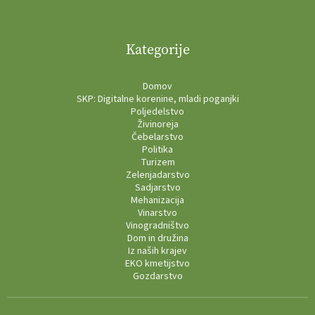
Kategorije
Domov
SKP: Digitalne korenine, mladi poganjki
Poljedelstvo
Živinoreja
Čebelarstvo
Politika
Turizem
Zelenjadarstvo
Sadjarstvo
Mehanizacija
Vinarstvo
Vinogradništvo
Dom in družina
Iz naših krajev
EKO kmetijstvo
Gozdarstvo