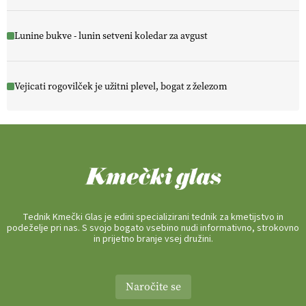
Lunine bukve - lunin setveni koledar za avgust
Vejicati rogovilček je užitni plevel, bogat z železom
Tednik Kmečki Glas je edini specializirani tednik za kmetijstvo in
podeželje pri nas. S svojo bogato vsebino nudi informativno, strokovno
in prijetno branje vsej družini.
Naročite se