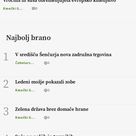
Vročina in suša obremenjujeta evropsko kmetijstvo
Kmečki Glas
0
Najbolj brano
1
V središču Šenčurja nova zadružna trgovina
Čebelarstvo
0
2
Ledeni možje pokazali zobe
Kmečki Glas
0
3
Zelena država brez domače hrane
Kmečki Glas
0