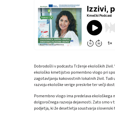
Dobrodošli v podcastu
Trženje ekoloških živil
.
ekološko kmetijstvo pomembno vlogo pri spodb
zagotavljanju kakovostnih lokalnih živil. Tudi
razvoju ekološke verige preskrbe ter večji dos
Pomembno vlogo ima predelava ekološkega mlek
dolgoročnega razvoja dejavnosti. Zato smo v t
podjetja, ki že desetletja soustvarja slovenski