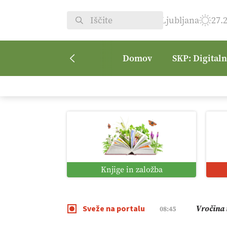
Ljubljana
27.
Domov
SKP: Digital
Kmetijsk
07:00
Digitaln
01:38
Digitali
12:11
Knjige in založba
Pomagaj
09:09
Sveže na portalu
Vročina 
08:45