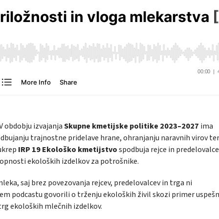
 V obdobju izvajanja
Skupne kmetijske politike 2023–2027
ima
ujanju trajnostne pridelave hrane, ohranjanju naravnih virov te
 ukrep
IRP 19 Ekološko kmetijstvo
spodbuja rejce in predelovalce
topnosti ekoloških izdelkov za potrošnike.
a, saj brez povezovanja rejcev, predelovalcev in trga ni
em podcastu govorili o trženju ekoloških živil skozi primer uspeš
 trg ekoloških mlečnih izdelkov.