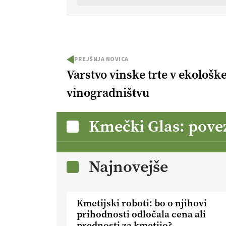
PREJŠNJA NOVICA
Varstvo vinske trte v ekološ
vinogradništvu
Kmečki Glas: pove
Najnovejše
Kmetijski roboti: bo o njihovi
prihodnosti odločala cena ali
prednosti za kmetijo?