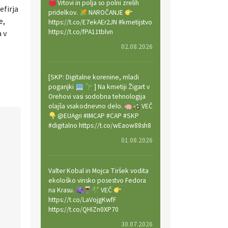
Vrtovi in polja so polni zrelih
efirja
pridelkov.
NAROČANJE
e,
https://t.co/E7ekAEr2JN #kmetijstvo
https://t.co/fPA11tblvn
 v
02.08.2026
[SKP: Digitalne korenine, mladi
poganjki
] Na kmetiji Žigart v
Orehovi vasi sodobna tehnologija
olajša vsakodnevno delo.
VEČ
@EUAgri #IMCAP #CAP #SKP
#digitalno https://t.co/wEaow88sh8
01.08.2026
Valter Kobal in Mojca Tiršek vodita
ekološko vinsko posestvo Fedora
na Krasu.
VEČ
https://t.co/LaVojgKwfF
https://t.co/QHIZn0XP70
30.07.2026