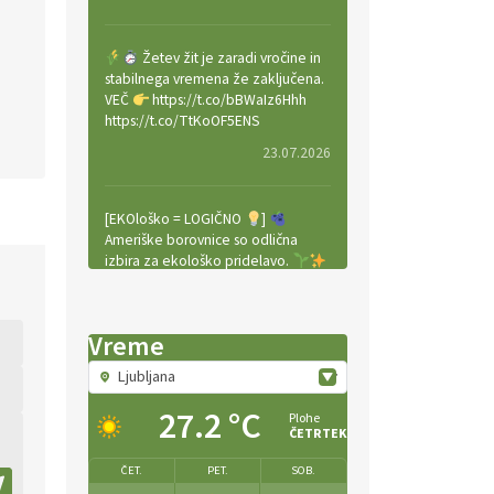
Žetev žit je zaradi vročine in
stabilnega vremena že zaključena.
VEČ
https://t.co/bBWaIz6Hhh
https://t.co/TtKoOF5ENS
23.07.2026
[EKOloško = LOGIČNO
]
Ameriške borovnice so odlična
izbira za ekološko pridelavo.
VEČ
https://t.co/aPQkmLUy2j
@EUAgri #IMCAP #CAP
https://t.co/tQd9tB1THk
Vreme
22.07.2026
Ljubljana
27.2 °C
Plohe
Traktor je nepogrešljiv, a tudi
ČETRTEK
nevaren.
Varnost na kmetiji naj
bo vedno na prvem mestu.
ČET.
PET.
SOB.
VEČ
https://t.co/RcsFHlxERk