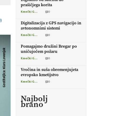
prašičjega korita
Kmečki Glas
0
Digitalizacija z GPS navigacijo in
avtonomnimi sistemi
Kmečki Glas
0
Pomagajmo družini Bregar po
uničujočem požaru
Kmečki Glas
0
Vročina in suša obremenjujeta
evropsko kmetijstvo
Kmečki Glas
0
Najbolj
brano