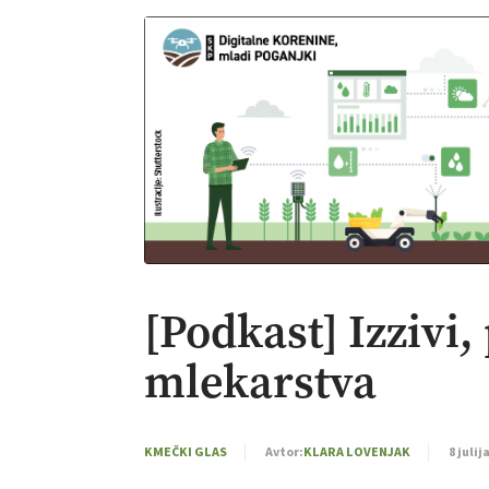
[Podkast] Izzivi,
mlekarstva
KMEČKI GLAS
Avtor:
KLARA LOVENJAK
8 julij