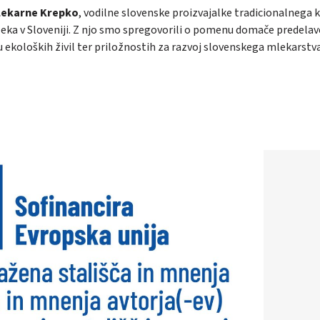
lekarne Krepko
, vodilne slovenske proizvajalke tradicionalnega k
eka v Sloveniji. Z njo smo spregovorili o pomenu domače predelav
u ekoloških živil ter priložnostih za razvoj slovenskega mlekarstva