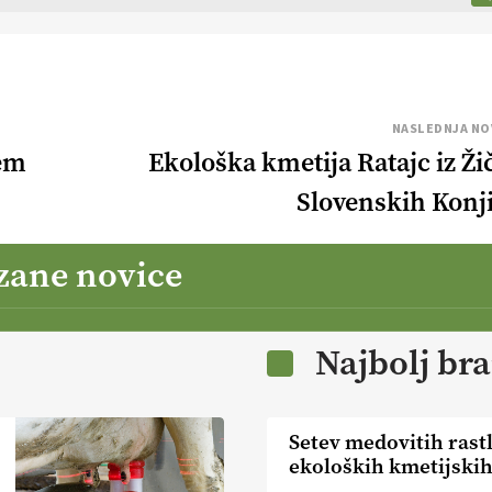
NASLEDNJA NO
kem
Ekološka kmetija Ratajc iz Žič
Slovenskih Konj
zane novice
Najbolj br
Setev medovitih rast
ekoloških kmetijski