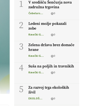
1
V središču Šenčurja nova
zadružna trgovina
Čebelarstvo
0
2
Ledeni možje pokazali
zobe
Kmečki Glas
0
3
Zelena država brez domače
hrane
Kmečki Glas
0
4
Suša na poljih in travnikih
Kmečki Glas
0
5
Za razvoj trga ekoloških
živil
EKOLOŠKO LOGIČNO
0