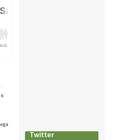
r
 k
nega
Twitter