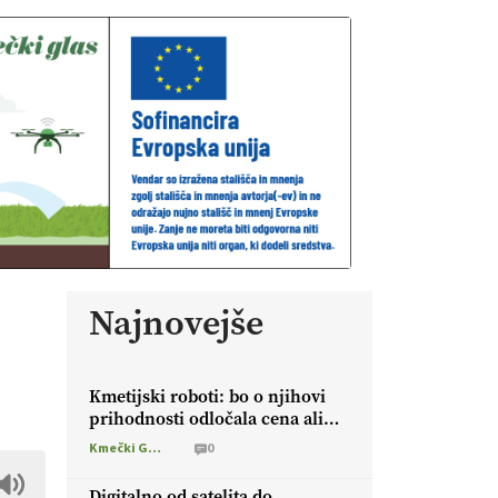
Najnovejše
Kmetijski roboti: bo o njihovi
prihodnosti odločala cena ali
prednosti za kmetijo?
Kmečki Glas
0
Digitalno od satelita do