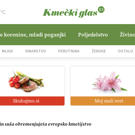
2°C
ne korenine, mladi poganjki
Poljedelstvo
Živino
i roboti: bo o njihovi prihodnosti odločala cena ali prednosti z
MLADI
VINARSTVO
PERUTNINA
ŽENSKE
OSTALO
o od satelita do prašičjega korita
zacija z GPS navigacijo in avtonomnimi sistemi
Skuhajmo.si
Moj mali svet
mo družini Bregar po uničujočem požaru
in suša obremenjujeta evropsko kmetijstvo