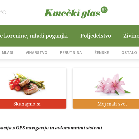
9°C
ne korenine, mladi poganjki
Poljedelstvo
Živino
jane Hills
MLADI
VINARSTVO
PERUTNINA
ŽENSKE
OSTALO
i roboti: bo o njihovi prihodnosti odločala cena ali prednosti z
o od satelita do prašičjega korita
Skuhajmo.si
Moj mali svet
zacija z GPS navigacijo in avtonomnimi sistemi
mo družini Bregar po uničujočem požaru