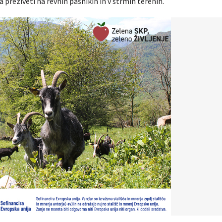
reživeti na revnih pašnikih in v strmih terenih.