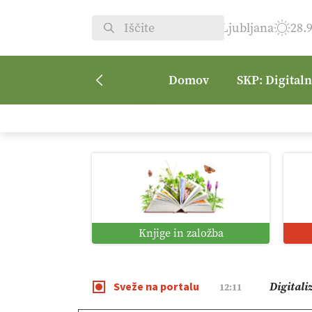
Ljubljana
28.
Domov
SKP: Digital
Vrt Dvor
08:50
Kmetijsk
07:00
Digitaln
01:38
Knjige in založba
Digitali
12:11
Sveže na portalu
Pomagaj
09:09