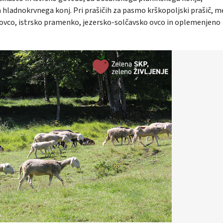
 hladnokrvnega konj. Pri prašičih za pasmo krškopoljski prašič, m
ovco, istrsko pramenko, jezersko-solčavsko ovco in oplemenjeno