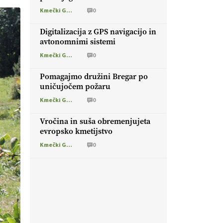
Kmečki Glas
0
Digitalizacija z GPS navigacijo in
avtonomnimi sistemi
Kmečki Glas
0
Pomagajmo družini Bregar po
uničujočem požaru
Kmečki Glas
0
Vročina in suša obremenjujeta
evropsko kmetijstvo
Kmečki Glas
0