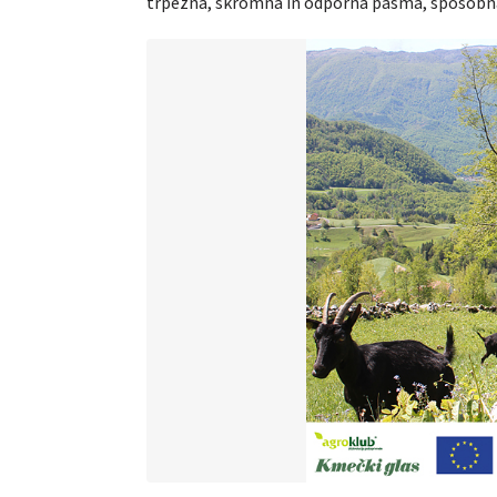
trpežna, skromna in odporna pasma, sposobna p