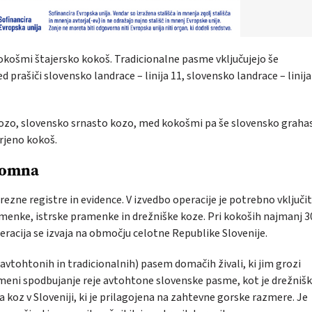
okošmi štajersko kokoš. Tradicionalne pasme vključujejo še
prašiči slovensko landrace – linija 11, slovensko landrace – linija
ozo, slovensko srnasto kozo, med kokošmi pa še slovensko graha
rjeno kokoš.
kromna
rezne registre in evidence. V izvedbo operacije je potrebno vključit
amenke, istrske pramenke in drežniške koze. Pri kokoših najmanj 3
peracija se izvaja na območju celotne Republike Slovenije.
vtohtonih in tradicionalnih) pasem domačih živali, ki jim grozi
omeni spodbujanje reje avtohtone slovenske pasme, kot je drežniš
koz v Sloveniji, ki je prilagojena na zahtevne gorske razmere. Je