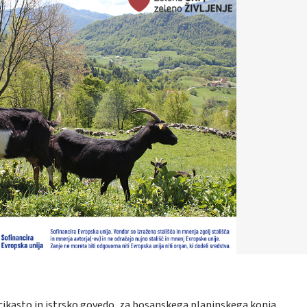
cikasto in istrsko govedo, za bosanskega planinskega konja,