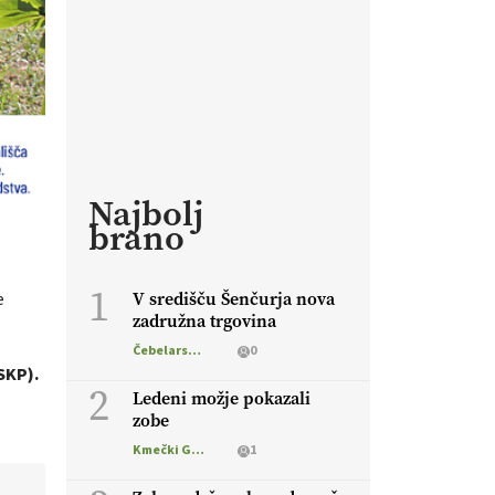
Najbolj
brano
1
V središču Šenčurja nova
e
zadružna trgovina
Čebelarstvo
0
SKP).
2
Ledeni možje pokazali
zobe
Kmečki Glas
1