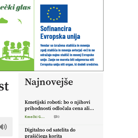
Najnovejše
st
Kmetijski roboti: bo o njihovi
prihodnosti odločala cena ali
prednosti za kmetijo?
Kmečki Glas
0
Digitalno od satelita do
prašičjega korita