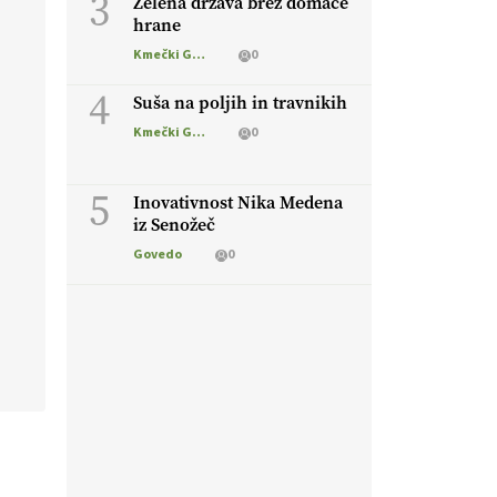
3
Zelena država brez domače
hrane
Kmečki Glas
0
4
Suša na poljih in travnikih
Kmečki Glas
0
5
Inovativnost Nika Medena
iz Senožeč
Govedo
0