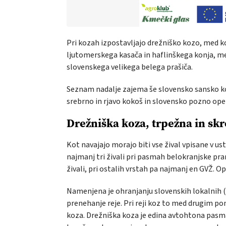
Pri kozah izpostavljajo drežniško kozo, med k
ljutomerskega kasača in haflinškega konja, med 
slovenskega velikega belega prašiča.
Seznam nadalje zajema še slovensko sansko k
srebrno in rjavo kokoš in slovensko pozno ope
Drežniška koza, trpežna in s
Kot navajajo morajo biti vse žival vpisane v ust
najmanj tri živali pri pasmah belokranjske pr
živali, pri ostalih vrstah pa najmanj en GVŽ. O
Namenjena je ohranjanju slovenskih lokalnih (a
prenehanje reje. Pri reji koz to med drugim p
koza. Drežniška koza je edina avtohtona pasma 