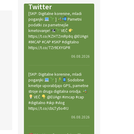
Twitter
[SKP: Digitalne korenine, mladi
poganjki
]
Pametni
podatki za pametnejše
kmetovanje!
VEČ
https://t.co/KZHTZmRp8q @EUAgri
#IMCAP #CAP #SKP #digitalno
https://t.co/TZr9EXYGPR
06.08.2026
[SKP: Digitalne korenine, mladi
poganjki
]
Sodobne
kmetije uporabljajo GPS, pametne
stroje in druga digitalna orodja.
VEČ
@EUAgri #imcap #cap
#digitalno #skp #vlog
https://t.co/cbLTy5o4YJ
06.08.2026