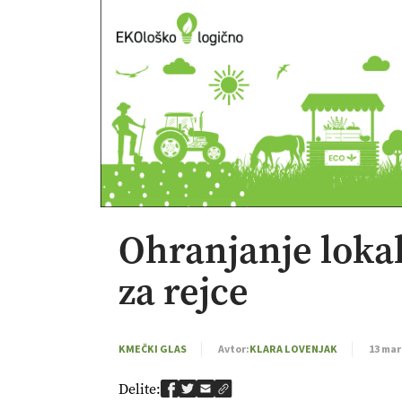
Ohranjanje loka
za rejce
KMEČKI GLAS
Avtor:
KLARA LOVENJAK
13 mar
Delite: