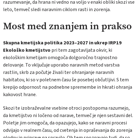
razumevanje, da hrana ni vedno na voljo v enaki obliki skozi vse
leto, temveč sledi naravnim ciklom rasti in zorenja.
Most med znanjem in prakso
Skupna kmetijska politika 2023–2027 in ukrep IRP19
Ekološko kmetijstvo
pri tem zagotavljata okvir, ki
ekološkim kmetijam omogoča dolgoročno trajnostno
delovanje. To vključuje uporabo naravnih metod varstva
rastlin, skrb za počutje živali ter ohranjanje naravnih
habitatov, ki so v poletnem času še posebej občutljivi. S tem
krepijo odpornost na podnebne spremembe in hkrati ohranja
kakovost hrane.
Skozi te izobraževalne vsebine otroci postopoma razumejo,
da kmetijstvo ni ločeno od narave, temveč je njen sestavni del.
Poletje jim omogoča, da opazujejo, kako se naravni procesi
odvijajo v realnem času, od cvetenja in opraševanja do zorenja
plodov in priprave na spravilo. Ob tem spoznavajo tudi, da so