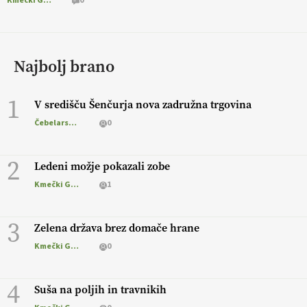
Kmečki Glas
0
Najbolj brano
1
V središču Šenčurja nova zadružna trgovina
Čebelarstvo
0
2
Ledeni možje pokazali zobe
Kmečki Glas
1
3
Zelena država brez domače hrane
Kmečki Glas
0
4
Suša na poljih in travnikih