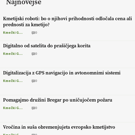
Najnovejše
Kmetijski roboti: bo o njihovi prihodnosti odločala cena ali
prednosti za kmetijo?
Kmečki Glas
0
Digitalno od satelita do prašičjega korita
Kmečki Glas
0
Digitalizacija z GPS navigacijo in avtonomnimi sistemi
Kmečki Glas
0
Pomagajmo družini Bregar po uničujočem požaru
Kmečki Glas
0
Vročina in suša obremenjujeta evropsko kmetijstvo