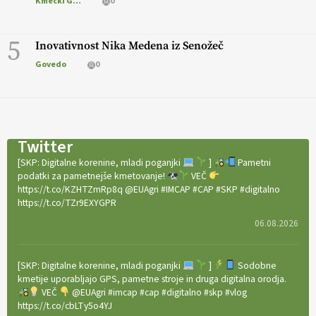
Kmečki Glas
0
5
Inovativnost Nika Medena iz Senožeč
Govedo
0
Twitter
[SKP: Digitalne korenine, mladi poganjki
]
Pametni
podatki za pametnejše kmetovanje!
VEČ
https://t.co/KZHTZmRp8q @EUAgri #IMCAP #CAP #SKP #digitalno
https://t.co/TZr9EXYGPR
06.08.2026
[SKP: Digitalne korenine, mladi poganjki
]
Sodobne
kmetije uporabljajo GPS, pametne stroje in druga digitalna orodja.
VEČ
@EUAgri #imcap #cap #digitalno #skp #vlog
https://t.co/cbLTy5o4YJ