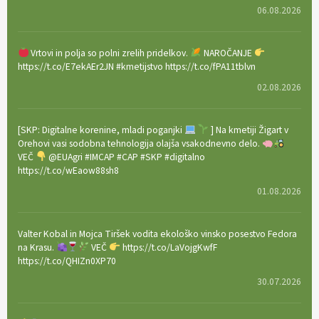
06.08.2026
Vrtovi in polja so polni zrelih pridelkov.
NAROČANJE
https://t.co/E7ekAEr2JN #kmetijstvo https://t.co/fPA11tblvn
02.08.2026
[SKP: Digitalne korenine, mladi poganjki
] Na kmetiji Žigart v
Orehovi vasi sodobna tehnologija olajša vsakodnevno delo.
VEČ
@EUAgri #IMCAP #CAP #SKP #digitalno
https://t.co/wEaow88sh8
01.08.2026
Valter Kobal in Mojca Tiršek vodita ekološko vinsko posestvo Fedora
na Krasu.
VEČ
https://t.co/LaVojgKwfF
https://t.co/QHIZn0XP70
30.07.2026