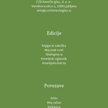
ČZD Kmečki glas, d. o. o .
Vurnikova ulica 2, 1000 Ljubljana
info@czd-kmeckiglas.si
Edicije
Knjige in založba
Moj mali svet
Skuhajmo.si
Kmetijski oglasnik
Kmetijska borza
Povezave
Arhiv
Moj račun
Košarica