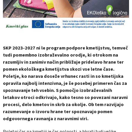
SKP 2023-2027 ni le program podpore kmetijstvu, temveč
tudi pomembno izobraževalno orodje, ki otrokom na
razumljiv in zanimiv način približuje pridelavo hrane ter
pomen ekološkega kmetijstva skozi vse letne čase.
Poletje, ko narava doseže vrhunec rasti in so kmetijska
opravila najbolj intenzivna, je še posebej primeren čas za
spoznavanje teh vsebin. S pomočjo izobraževalnih
letakov otroci odkrivajo, kako tesno so povezani naravni
procesi, delo kmetov in skrb za okolje. Ob tem razvijajo
razumevanje o izvoru hrane ter spoznavajo pomen
odgovornega ravnanja z naravnimi viri.
Poletni čas na kmetiji je čas polnosti, a hkrati tudi velike