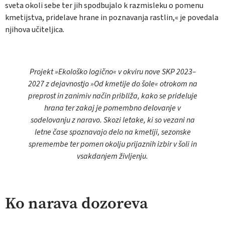
sveta okoli sebe ter jih spodbujalo k razmisleku o pomenu
kmetijstva, pridelave hrane in poznavanja rastlin,« je povedala
njihova učiteljica.
Projekt »Ekološko logično« v okviru nove SKP 2023–
2027 z dejavnostjo »Od kmetije do šole« otrokom na
preprost in zanimiv način približa, kako se prideluje
hrana ter zakaj je pomembno delovanje v
sodelovanju z naravo. Skozi letake, ki so vezani na
letne čase spoznavajo delo na kmetiji, sezonske
spremembe ter pomen okolju prijaznih izbir v šoli in
vsakdanjem življenju.
Ko narava dozoreva