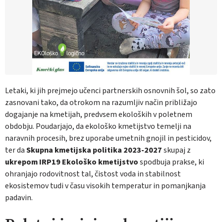
Letaki, ki jih prejmejo učenci partnerskih osnovnih šol, so zato
zasnovani tako, da otrokom na razumljiv način približajo
dogajanje na kmetijah, predvsem ekoloških v poletnem
obdobju. Poudarjajo, da ekološko kmetijstvo temelji na
naravnih procesih, brez uporabe umetnih gnojil in pesticidov,
ter da
Skupna kmetijska politika 2023-2027
skupaj z
ukrepom IRP19 Ekološko kmetijstvo
spodbuja prakse, ki
ohranjajo rodovitnost tal, čistost voda in stabilnost
ekosistemov tudi v času visokih temperatur in pomanjkanja
padavin.