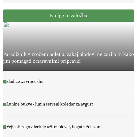
Knjige in založba
Paradižnik v vročem poletju: zakaj plodovi ne zorijo in kako
jim pomagati z naravnimi pripravki
Sladice za vroče dni
Lunine bukve - lunin setveni koledar za avgust
Vejicati rogovilček je užitni plevel, bogat z železom