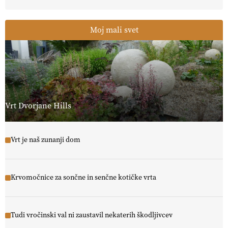
Moj mali svet
Vrt Dvorjane Hills
Vrt je naš zunanji dom
Krvomočnice za sončne in senčne kotičke vrta
Tudi vročinski val ni zaustavil nekaterih škodljivcev