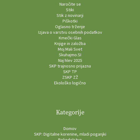
Naročite se
Stiki
Stik z novinarji
Piškotki
Oglasno trženje
Izjava o varstvu osebnih podatkov
Kmečki Glas
Knjige in založba
Moj Mali Svet
Skuhajmo.SI
Naj hlev 2025
SKP trajnosno prijazna
SKP TP
ZSKP ZŽ
Ekološko logično
Kategorije
Domov
SKP: Digitalne korenine, mladi poganjki
Poljedelstvo