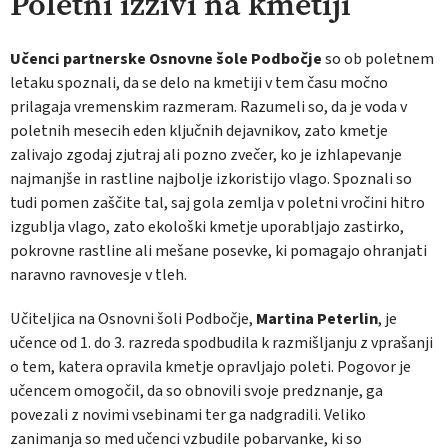
Poletni izzivi na kmetiji
Učenci partnerske Osnovne šole Podbočje
so ob poletnem
letaku spoznali, da se delo na kmetiji v tem času močno
prilagaja vremenskim razmeram. Razumeli so, da je voda v
poletnih mesecih eden ključnih dejavnikov, zato kmetje
zalivajo zgodaj zjutraj ali pozno zvečer, ko je izhlapevanje
najmanjše in rastline najbolje izkoristijo vlago. Spoznali so
tudi pomen zaščite tal, saj gola zemlja v poletni vročini hitro
izgublja vlago, zato ekološki kmetje uporabljajo zastirko,
pokrovne rastline ali mešane posevke, ki pomagajo ohranjati
naravno ravnovesje v tleh.
Učiteljica na Osnovni šoli Podbočje,
Martina Peterlin
, je
učence od 1. do 3. razreda spodbudila k razmišljanju z vprašanji
o tem, katera opravila kmetje opravljajo poleti. Pogovor je
učencem omogočil, da so obnovili svoje predznanje, ga
povezali z novimi vsebinami ter ga nadgradili. Veliko
zanimanja so med učenci vzbudile pobarvanke, ki so