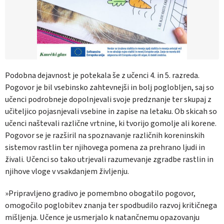
Podobna dejavnost je potekala še z učenci 4. in 5. razreda.
Pogovor je bil vsebinsko zahtevnejši in bolj poglobljen, saj so
učenci podrobneje dopolnjevali svoje predznanje ter skupaj z
učiteljico pojasnjevali vsebine in zapise na letaku. Ob skicah so
učenci naštevali različne vrtnine, ki tvorijo gomolje ali korene.
Pogovor se je razširil na spoznavanje različnih koreninskih
sistemov rastlin ter njihovega pomena za prehrano ljudi in
živali. Učenci so tako utrjevali razumevanje zgradbe rastlin in
njihove vloge v vsakdanjem življenju.
»Pripravljeno gradivo je pomembno obogatilo pogovor,
omogočilo poglobitev znanja ter spodbudilo razvoj kritičnega
mišljenja. Učence je usmerjalo k natančnemu opazovanju