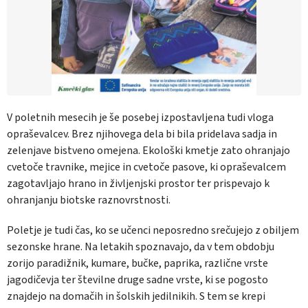
V poletnih mesecih je še posebej izpostavljena tudi vloga
opraševalcev. Brez njihovega dela bi bila pridelava sadja in
zelenjave bistveno omejena. Ekološki kmetje zato ohranjajo
cvetoče travnike, mejice in cvetoče pasove, ki opraševalcem
zagotavljajo hrano in življenjski prostor ter prispevajo k
ohranjanju biotske raznovrstnosti.
Poletje je tudi čas, ko se učenci neposredno srečujejo z obiljem
sezonske hrane. Na letakih spoznavajo, da v tem obdobju
zorijo paradižnik, kumare, bučke, paprika, različne vrste
jagodičevja ter številne druge sadne vrste, ki se pogosto
znajdejo na domačih in šolskih jedilnikih. S tem se krepi