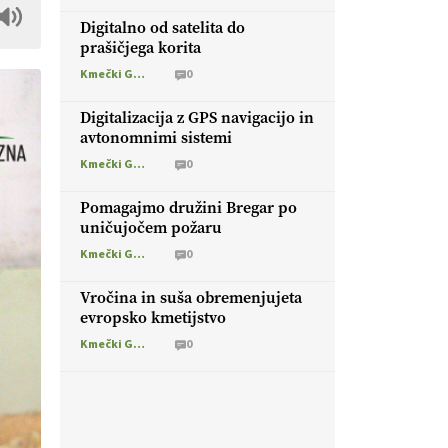
Digitalno od satelita do
prašičjega korita
Kmečki Glas
0
Digitalizacija z GPS navigacijo in
avtonomnimi sistemi
Kmečki Glas
0
Pomagajmo družini Bregar po
uničujočem požaru
Kmečki Glas
0
Vročina in suša obremenjujeta
evropsko kmetijstvo
Kmečki Glas
0