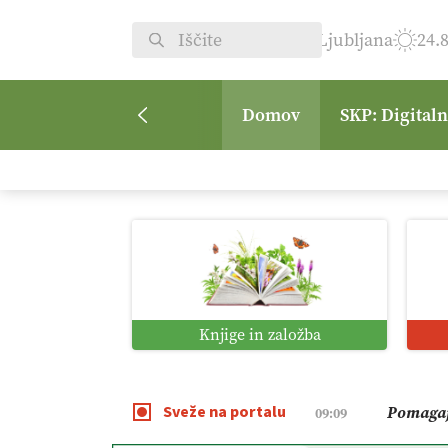
Ljubljana
24.
Domov
SKP: Digital
Vrt Dvor
08:50
Kmetijsk
07:00
Digitaln
01:38
Knjige in založba
Digitali
12:11
Sveže na portalu
Pomagaj
09:09