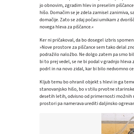
jo obnovim, zgradim hlev in preselim piščanc
hišo. Domačim se je zdela zamisel zanimiva, saj
domačije. Zato se zdaj počasi umikam z dvorišča
novega hleva za piščance.«
Ker ni pričakoval, da bo dosegel izbris spomeni
»Nove prostore za piščance sem tako delal znot
podražilo naložbo. Ne dolgo zatem pa smo bil
bi to prej vedel, se ne bi podal v gradnjo hlev
podrl in na novo zidal, kar bi bilo nedvomno ce
Kljub temu bo ohranil objekt s hlevi in ga temel
stanovanjsko hišo, bo v stilu prvotne starinsk
desetih letih, odvisno od primernosti možnih 
prostori pa namerava urediti daljinsko ogrevan