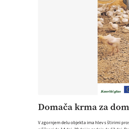
Domača krma za dom
V zgornjem delu objekta ima hlev s štirimi prost