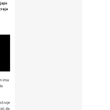
ajajo
zreje
in ima
da
 stroje
al, da