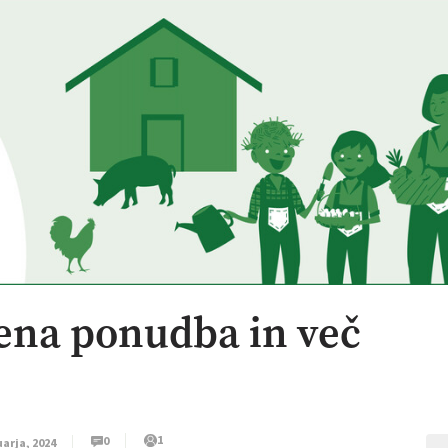
jena ponudba in več
1
0
uarja, 2024