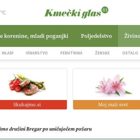
8°C
ne korenine, mladi poganjki
Poljedelstvo
Živino
jane Hills
MLADI
VINARSTVO
PERUTNINA
ŽENSKE
OSTALO
i roboti: bo o njihovi prihodnosti odločala cena ali prednosti z
o od satelita do prašičjega korita
Skuhajmo.si
Moj mali svet
zacija z GPS navigacijo in avtonomnimi sistemi
mo družini Bregar po uničujočem požaru