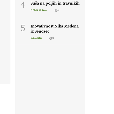
4
Suša na poljih in travnikih
Kmečki Glas
0
5
Inovativnost Nika Medena
iz Senožeč
Govedo
0