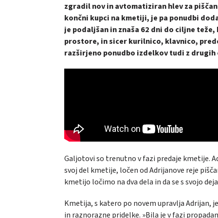
zgradil nov in avtomatiziran hlev za piščan
končni kupci na kmetiji, je pa ponudbi dod
je podaljšan in znaša 62 dni do ciljne teže,
prostore, in sicer kurilnico, klavnico, pre
razširjeno ponudbo izdelkov tudi z drugih 
Galjotovi so trenutno v fazi predaje kmetije. Ad
svoj del kmetije, ločen od Adrijanove reje pišča
kmetijo ločimo na dva dela in da se s svojo 
Kmetija, s katero po novem upravlja Adrijan, je 
in raznorazne pridelke. »Bila je v fazi propad