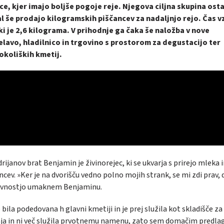
ce, kjer imajo boljše pogoje reje. Njegova ciljna skupina ost
al še prodajo kilogramskih piščancev za nadaljnjo rejo. Čas v
 ki je 2,6 kilograma. V prihodnje ga čaka še naložba v nove
delavo, hladilnico in trgovino s prostorom za degustacijo ter
okoliških kmetij.
rijanov brat Benjamin je živinorejec, ki se ukvarja s prirejo mleka 
ncev. »Ker je na dvorišču vedno polno mojih strank, se mi zdi prav, 
dejavnostjo umaknem Benjaminu.
bila podedovana h glavni kmetiji in je prej služila kot skladišče za
anja in ni več služila prvotnemu namenu, zato sem domačim predlag