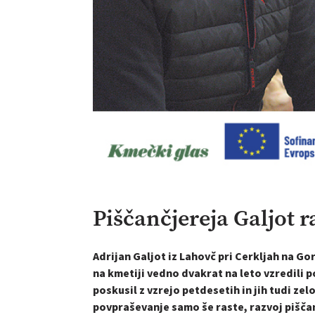
Piščančjereja Galjot r
Adrijan Galjot iz Lahovč pri Cerkljah na G
na kmetiji vedno dvakrat na leto vzredili 
poskusil z vzrejo petdesetih in jih tudi ze
povpraševanje samo še raste, razvoj piščančj