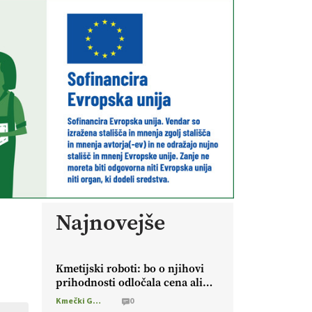
Najnovejše
Kmetijski roboti: bo o njihovi
prihodnosti odločala cena ali
prednosti za kmetijo?
Kmečki Glas
0