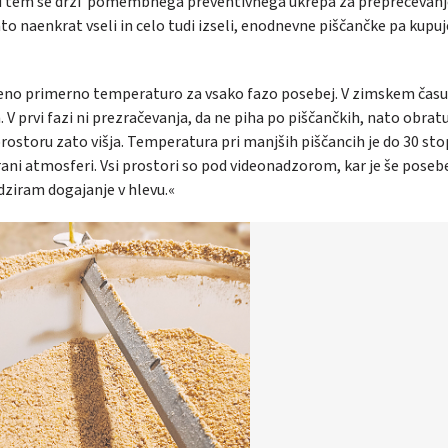
i. Pri tem se drži pomembnega preventivnega ukrepa za preprečevan
jato naenkrat vseli in celo tudi izseli, enodnevne piščančke pa kupuj
eno primerno temperaturo za vsako fazo posebej. V zimskem času 
. V prvi fazi ni prezračevanja, da ne piha po piščančkih, nato obrat
rostoru zato višja. Temperatura pri manjših piščancih je do 30 sto
lirani atmosferi. Vsi prostori so pod videonadzorom, kar je še poseb
adziram dogajanje v hlevu.«