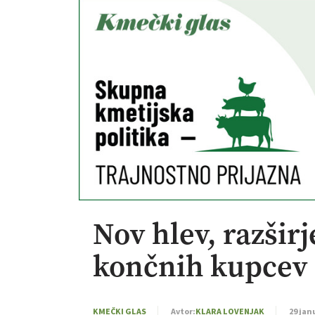
Nov hlev, razšir
končnih kupcev
KMEČKI GLAS
Avtor:
KLARA LOVENJAK
29 jan