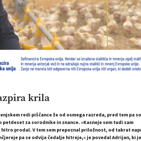
azpira krila
orenjskem redi piščance že od osmega razreda, pred tem pa so
po petdeset za sorodnike in znance. »Kasneje sem tudi sam
lo hitro prodal. V tem sem prepoznal priložnost, od takrat nap
ereje pa se odvija čedalje hitreje,« je povedal Adrijan, ki je