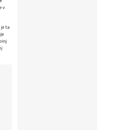
je
e v
je ta
uje
pinj
ej