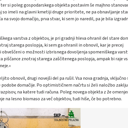
e ter si poleg gospodarskega objekta postavim še majhno stanova
 so imeli na glavni kmetiji druge prioritete, ne pa obnavljanje sta
 na svojo domačijo, prva stvar, ki sem jo naredil, pa je bila izgrad
škega varstva z objektov, je pri gradnji hleva ohranil del stare dom
raj starega poslopja, ki sem ga ohranil in obnovil, kar je precej
i obveščeni o možnosti izbrisnega dovoljenja spomeniškega varst
a za piščance znotraj starega zaščitenega poslopja, ampak bi raje v
neje.«
jito obnovil, drugi novejši del pa rušil. Vsa nova gradnja, vključno 
e podobe domačije. Po optimističnem načrtu si želi naložbo zaključ
razpisov, na katere tudi računa. Poleg novega objekta z že omenj
je na lesno biomaso za več objektov, tudi hiše, če bo potrebno.