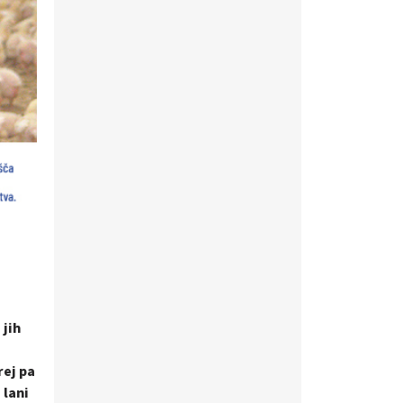
 jih
rej pa
 lani