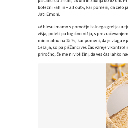
piščanci do 14 dni, 28 dni in zadnja do 62 dn
bolezni »all in – all out«, kar pomeni, da celo 
Jati Emoni.
»V hlevu imamo s pomočjo talnega gretja urej
višja, poleti pa logično nižja, s prezračevanjem
minimalno na 15 %, kar pomeni, da je vlaga v p
Celzija, so pa piščanci ves čas vzreje v kontro
priročno, če me ni v bližini, da ves čas lahko n