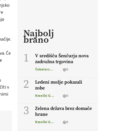
njsko
re
nja
Najbolj
brano
ačije.
va. Če
1
V središču Šenčurja nova
se
zadružna trgovina
Čebelarstvo
0
2
s
Ledeni možje pokazali
iti v
zobe
enimi
Kmečki Glas
0
3
Zelena država brez domače
hrane
Kmečki Glas
0