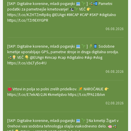
[SKP: Digitalne korenine, mladi poganjki
]
Pametni
podatki za pametnejše kmetovanje!
VEČ
https://t.co/KZHTZmRp8q @EUAgri #IMCAP #CAP #SKP #digitalno
https://t.co/TZr9EXYGPR
06.08.2026
[SKP: Digitalne korenine, mladi poganjki
]
Sodobne
kmetije uporabljajo GPS, pametne stroje in druga digitalna orodja.
VEČ
@EUAgri #imcap #cap #digitalno #skp #vlog
https://t.co/cbLTy5o4YJ
06.08.2026
Vrtovi in polja so polni zrelih pridelkov.
NAROČANJE
https://t.co/E7ekAEr2JN #kmetijstvo https://t.co/fPA11tblvn
02.08.2026
[SKP: Digitalne korenine, mladi poganjki
] Na kmetiji Žigart v
Orehovi vasi sodobna tehnologija olajša vsakodnevno delo.