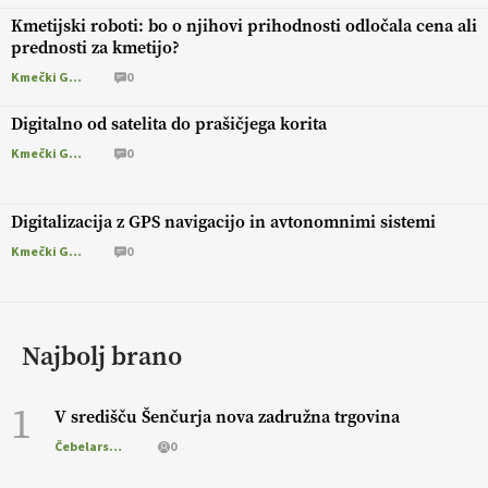
Kmetijski roboti: bo o njihovi prihodnosti odločala cena ali
prednosti za kmetijo?
Kmečki Glas
0
Digitalno od satelita do prašičjega korita
Kmečki Glas
0
Digitalizacija z GPS navigacijo in avtonomnimi sistemi
Kmečki Glas
0
Najbolj brano
1
V središču Šenčurja nova zadružna trgovina
Čebelarstvo
0