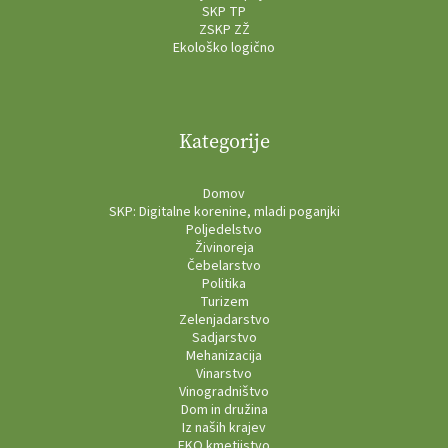
SKP TP
ZSKP ZŽ
Ekološko logično
Kategorije
Domov
SKP: Digitalne korenine, mladi poganjki
Poljedelstvo
Živinoreja
Čebelarstvo
Politika
Turizem
Zelenjadarstvo
Sadjarstvo
Mehanizacija
Vinarstvo
Vinogradništvo
Dom in družina
Iz naših krajev
EKO kmetijstvo