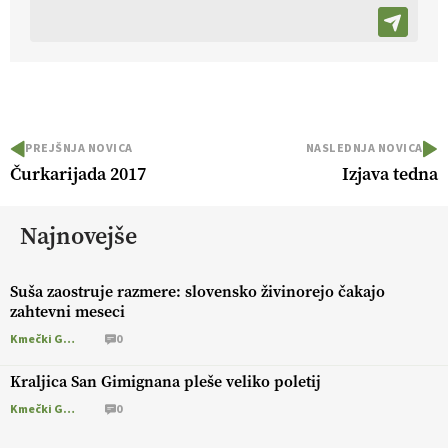
PREJŠNJA NOVICA
NASLEDNJA NOVICA
Čurkarijada 2017
Izjava tedna
Najnovejše
Suša zaostruje razmere: slovensko živinorejo čakajo
zahtevni meseci
Kmečki Glas
0
Kraljica San Gimignana pleše veliko poletij
Kmečki Glas
0