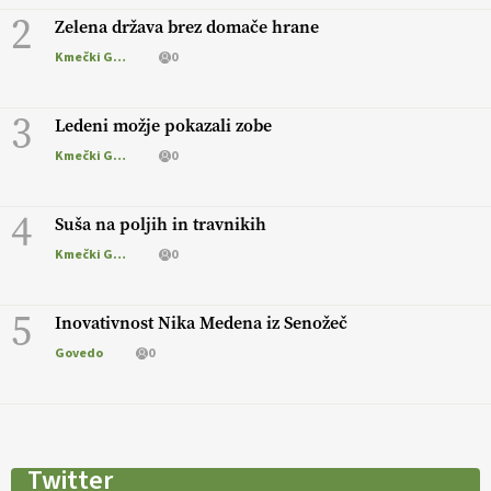
2
Zelena država brez domače hrane
Kmečki Glas
0
3
Ledeni možje pokazali zobe
Kmečki Glas
0
4
Suša na poljih in travnikih
Kmečki Glas
0
5
Inovativnost Nika Medena iz Senožeč
Govedo
0
Twitter