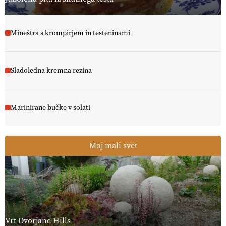
Mineštra s krompirjem in testeninami
Sladoledna kremna rezina
Marinirane bučke v solati
Moj mali svet
Vrt Dvorjane Hills