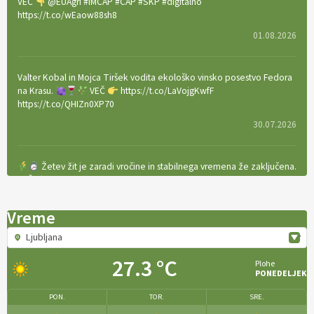
VEČ
@EUAgri #IMCAP #CAP #SKP #digitalno
https://t.co/wEaow88sh8
01.08.2026
Valter Kobal in Mojca Tiršek vodita ekološko vinsko posestvo Fedora
na Krasu.
VEČ
https://t.co/LaVojgKwfF
https://t.co/QHIZn0XP70
30.07.2026
Žetev žit je zaradi vročine in stabilnega vremena že zaključena.
VEČ
https://t.co/bBWaIz6Hhh https://t.co/TtKoOF5ENS
23.07.2026
Vreme
Ljubljana
[EKOloško = LOGIČNO
]
Ameriške borovnice so odlična izbira za
ekološko pridelavo.
VEČ
https://t.co/aPQkmLUy2j @EUAgri
27.3 °C
Plohe
#IMCAP #CAP https://t.co/tQd9tB1THk
PONEDELJEK
22.07.2026
PON.
TOR.
SRE.