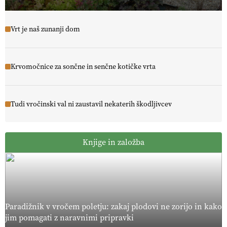
Vrt je naš zunanji dom
Krvomočnice za sončne in senčne kotičke vrta
Tudi vročinski val ni zaustavil nekaterih škodljivcev
Knjige in založba
Paradižnik v vročem poletju: zakaj plodovi ne zorijo in kako
jim pomagati z naravnimi pripravki