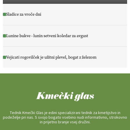
Sladice za vroče dni
Lunine bukve - lunin setveni koledar za avgust
Vejicati rogovilček je užitni plevel, bogat z železom
Tednik Kmečki Glas je edini specializirani tednik za kmetijstvo in
podeželje pri nas. S svojo bogato vsebino nudi informativno, strokovno
in prijetno branje vsej družini.