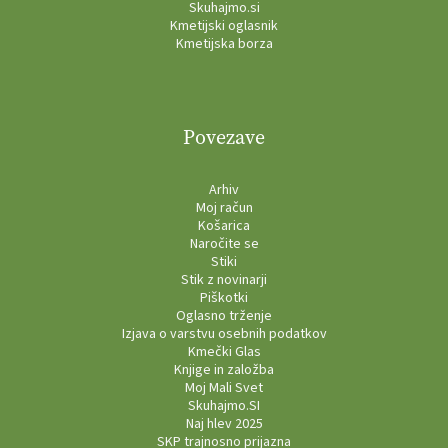
Skuhajmo.si
Kmetijski oglasnik
Kmetijska borza
Povezave
Arhiv
Moj račun
Košarica
Naročite se
Stiki
Stik z novinarji
Piškotki
Oglasno trženje
Izjava o varstvu osebnih podatkov
Kmečki Glas
Knjige in založba
Moj Mali Svet
Skuhajmo.SI
Naj hlev 2025
SKP trajnosno prijazna