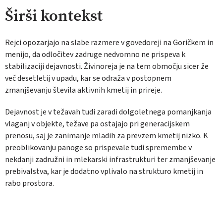
Širši kontekst
Rejci opozarjajo na slabe razmere v govedoreji na Goričkem in
menijo, da odločitev zadruge nedvomno ne prispeva k
stabilizaciji dejavnosti. Živinoreja je na tem območju sicer že
več desetletij v upadu, kar se odraža v postopnem
zmanjševanju števila aktivnih kmetij in prireje.
Dejavnost je v težavah tudi zaradi dolgoletnega pomanjkanja
vlaganj v objekte, težave pa ostajajo pri generacijskem
prenosu, saj je zanimanje mladih za prevzem kmetij nizko. K
preoblikovanju panoge so prispevale tudi spremembe v
nekdanji zadružni in mlekarski infrastrukturi ter zmanjševanje
prebivalstva, kar je dodatno vplivalo na strukturo kmetij in
rabo prostora.