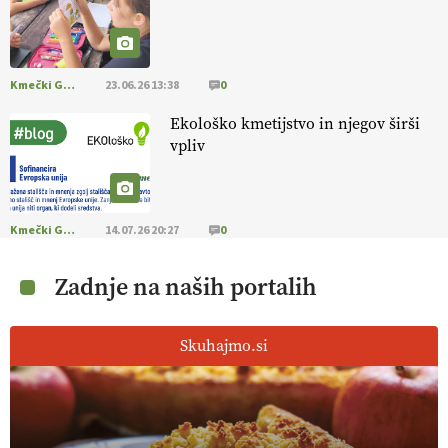
Kmečki Glas
23.06.26 13:38
0
Ekološko kmetijstvo in njegov širši
vpliv
Kmečki Glas
14.07.26 20:27
0
Zadnje na naših portalih
Skuhajmo.si